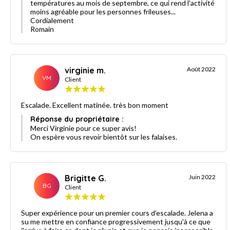
températures au mois de septembre, ce qui rend l'activité
moins agréable pour les personnes frileuses...
Cordialement
Romain
virginie m.
Août 2022
VM
Client
Escalade. Excellent matinée. très bon moment
Réponse du propriétaire :
Merci Virginie pour ce super avis!
On espère vous revoir bientôt sur les falaises.
Brigitte G.
Juin 2022
BG
Client
Super expérience pour un premier cours d’escalade. Jelena a
su me mettre en confiance progressivement jusqu'à ce que