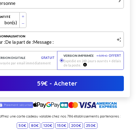
ersonne
NTITÉ
bon(s)
SONNALISATION
r :
De la part de :
Message :
VERSION IMPRIMÉE
+
5.99
€
OFFERT
ERSION DIGITALE
GRATUIT
Expédié en 24h jours ouvrés + délais
nvoyée par email immédiatement
de la poste.
59
€
- Acheter
offrez une carte cadeau valable chez nos 786 établissements partenaires :
50€
80€
120€
150€
200€
250€