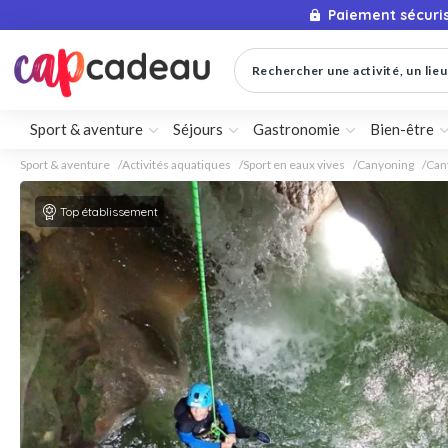
Paiement sécuri
Rechercher une activité, un lieu 
Sport & aventure
Séjours
Gastronomie
Bien-être
Sport & aventure
Activités aquatiques
Sport en eaux vives
Canyoning
Can
Top établissement