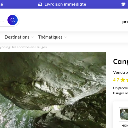
sé
Livraison immédiate
...
pr
Destinations
Thématiques
yoning Bellecombe-en-Bauges
Cany
Vendu 
4.7
Un parcou
Bauges à 
NOM