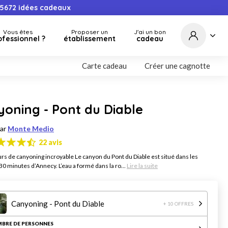
5672
idées cadeaux
Vous êtes
Proposer un
J'ai un bon
ofessionnel ?
établissement
cadeau
Carte cadeau
Créer une cagnotte
oning - Pont du Diable
par
Monte Medio
22 avis
rs de canyoning incroyable Le canyon du Pont du Diable est situé dans les
30 minutes d’Annecy. L’eau a formé dans la ro...
Lire la suite
Canyoning - Pont du Diable
+ 10 OFFRES
BRE DE PERSONNES