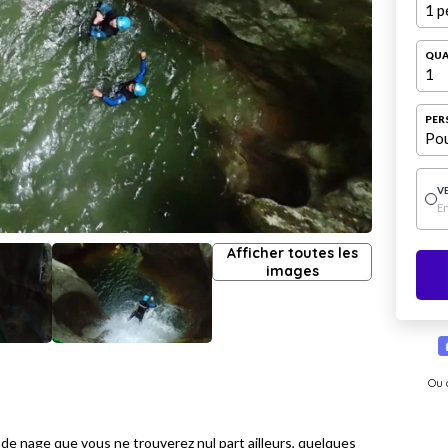
1 p
QUA
1
PER
Pou
V
E
Afficher toutes les
images
Ou 
de nage que vous ne trouverez nul part ailleurs, quelques