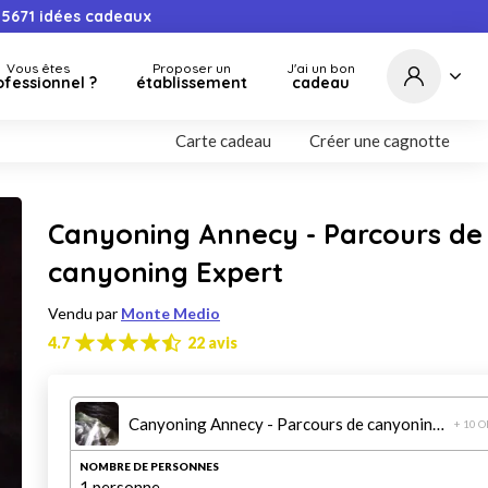
5671
idées cadeaux
Vous êtes
Proposer un
J'ai un bon
ofessionnel ?
établissement
cadeau
Carte cadeau
Créer une cagnotte
Canyoning Annecy - Parcours de
canyoning Expert
Vendu par
Monte Medio
4.7
22 avis
Canyoning Annecy - Parcours de canyoning Expert
+ 10 
NOMBRE DE PERSONNES
1 personne