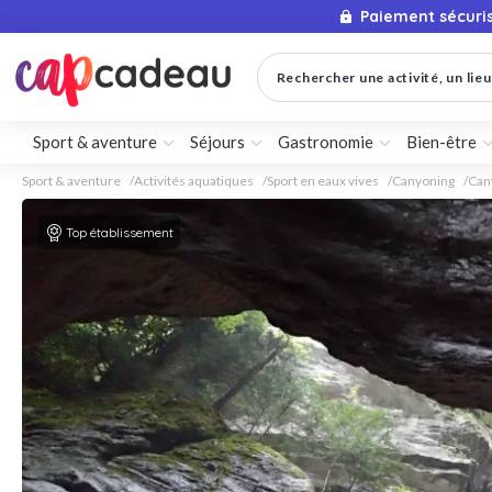
Paiement sécuri
Rechercher une activité, un lieu 
Sport & aventure
Séjours
Gastronomie
Bien-être
Sport & aventure
Activités aquatiques
Sport en eaux vives
Canyoning
Can
Top établissement