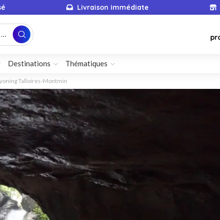
sé
Livraison immédiate
...
pr
Destinations
Thématiques
yoning Talloires-Montmin