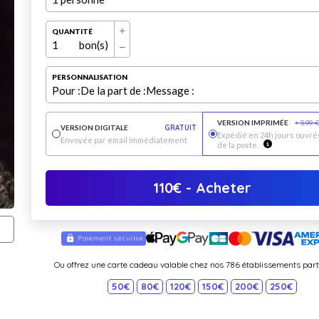
QUANTITÉ
1
bon(s)
PERSONNALISATION
Pour :
De la part de :
Message :
VERSION IMPRIMÉE
+
5.99
VERSION DIGITALE
GRATUIT
Expédié en 24h jours ouvrés
Envoyée par email immédiatement
de la poste.
110
€
- Acheter
Ou offrez une carte cadeau valable chez nos 786 établissements part
50€
80€
120€
150€
200€
250€