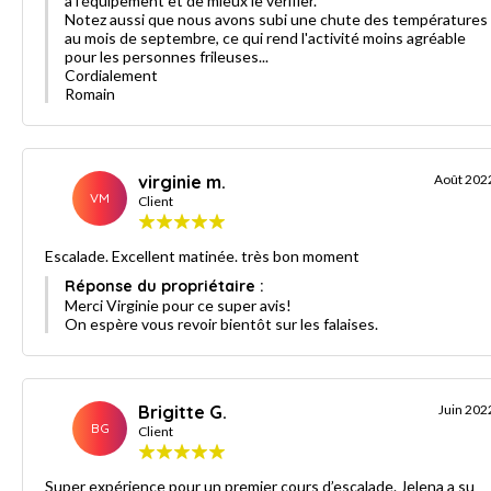
à l'équipement et de mieux le vérifier.
Notez aussi que nous avons subi une chute des températures
au mois de septembre, ce qui rend l'activité moins agréable
pour les personnes frileuses...
Cordialement
Romain
virginie m.
Août 202
VM
Client
Escalade. Excellent matinée. très bon moment
Réponse du propriétaire :
Merci Virginie pour ce super avis!
On espère vous revoir bientôt sur les falaises.
Brigitte G.
Juin 202
BG
Client
Super expérience pour un premier cours d’escalade. Jelena a su