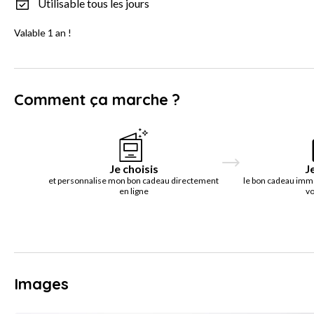
Utilisable tous les jours
Valable 1 an !
Comment ça marche ?
Je choisis
J
et personnalise mon bon cadeau directement
le bon cadeau imm
en ligne
vo
Images