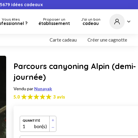
5679
idées cadeaux
Vous êtes
Proposer un
J'ai un bon
ofessionnel ?
établissement
cadeau
Carte cadeau
Créer une cagnotte
Parcours canyoning Alpin (demi-
journée)
Vendu par
Nunayak
5.0
3 avis
QUANTITÉ
1
bon(s)