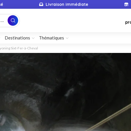
sé
Livraison immédiate
...
pr
Destinations
Thématiques
yoning Sixt-Fer-à-Cheval