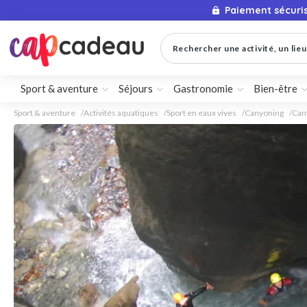
Paiement sécuri
Rechercher une activité, un lieu 
Sport & aventure
Séjours
Gastronomie
Bien-être
Sport & aventure
Activités aquatiques
Sport en eaux vives
Canyoning
Can