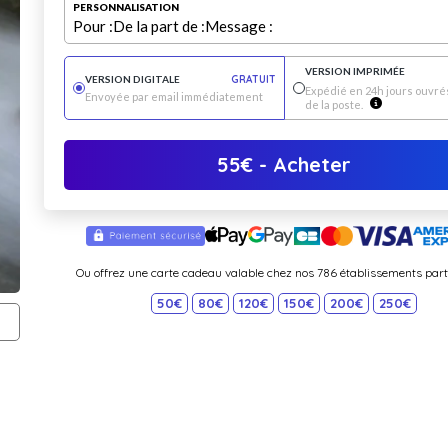
PERSONNALISATION
Pour :
De la part de :
Message :
VERSION IMPRIMÉE
VERSION DIGITALE
GRATUIT
Expédié en 24h jours ouvrés
Envoyée par email immédiatement
de la poste.
55
€
- Acheter
Ou offrez une carte cadeau valable chez nos 786 établissements part
50€
80€
120€
150€
200€
250€