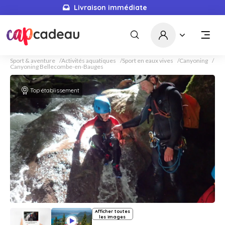
Livraison immédiate
Sport & aventure
Activités aquatiques
Sport en eaux vives
Canyoning
Canyoning Bellecombe-en-Bauges
Top établissement
Afficher toutes
les images