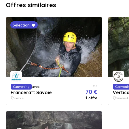
Offres similaires
Sélection
Dès
Canyoning
avec
Canyoni
70 €
Franceraft Savoie
Vertic
1
offre
Savoie
Savoie +