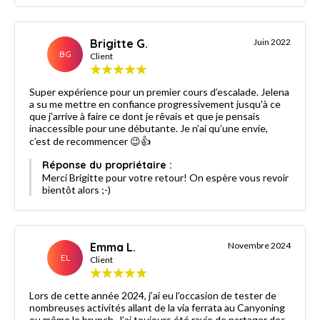
Brigitte G.
Juin 2022
BG
Client
Super expérience pour un premier cours d’escalade. Jelena
a su me mettre en confiance progressivement jusqu'à ce
que j'arrive à faire ce dont je rêvais et que je pensais
inaccessible pour une débutante. Je n’ai qu’une envie,
c’est de recommencer 😉👍
Réponse du propriétaire :
Merci Brigitte pour votre retour! On espère vous revoir
bientôt alors ;-)
Emma L.
Novembre 2024
EL
Client
Lors de cette année 2024, j’ai eu l’occasion de tester de
nombreuses activités allant de la via ferrata au Canyoning
ou même le brunch. J’ai toujours été ravie de partager des