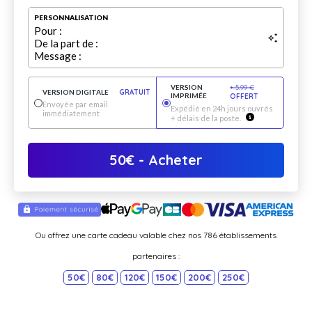
PERSONNALISATION
Pour :
De la part de :
Message :
VERSION
+
5.99
€
VERSION DIGITALE
GRATUIT
IMPRIMÉE
OFFERT
Envoyée par email
Expédié en 24h jours ouvrés
immédiatement
+ délais de la poste.
50
€
- Acheter
Ou offrez une carte cadeau valable chez nos 786 établissements
partenaires :
50€
80€
120€
150€
200€
250€