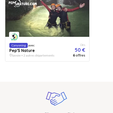
Dès
Canyoning
avec
50 €
Pep'S Nature
6
offres
Savoie + 2 autres départements