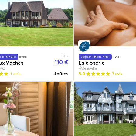
Dès
ôte & Gîte
avec
Séjours Bien-Etre
avec
110 €
aux Vaches
La closerie
-Azif
Deauville
1 avis
4
offres
5.0
3 avis