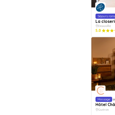
Séjours rom
La closer
Deauville
5.0
Massage
a
Hôtel Châ
Guéron