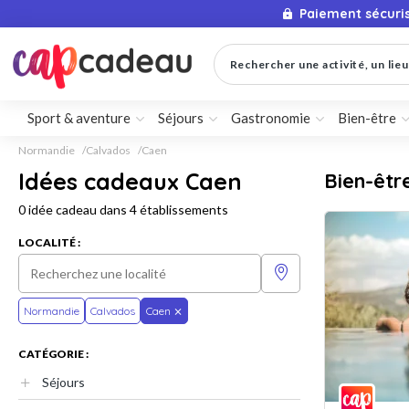
Paiement sécuri
Rechercher une activité, un lieu 
Sport & aventure
Séjours
Gastronomie
Bien-être
Normandie
Calvados
Caen
Idées cadeaux Caen
Bien-êtr
0 idée cadeau dans 4 établissements
LOCALITÉ :
Normandie
Calvados
Caen
CATÉGORIE :
Séjours