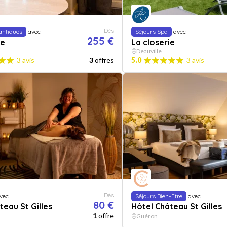
Dès
antiques
avec
Séjours Spa
avec
255 €
ie
La closerie
Deauville
3 avis
3
offres
5.0
3 avis
Dès
vec
Séjours Bien-Etre
avec
80 €
teau St Gilles
Hôtel Château St Gilles
1
offre
Guéron