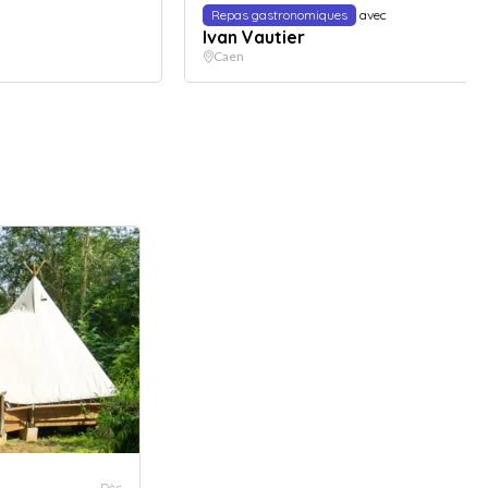
Repas gastronomiques
avec
Ivan Vautier
Caen
Dès