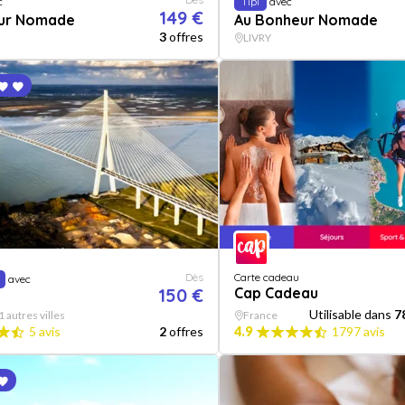
c
Tipi
avec
149 €
ur Nomade
Au Bonheur Nomade
3
offres
LIVRY
Dès
Carte cadeau
avec
150 €
Cap Cadeau
Utilisable dans
7
1 autres villes
France
5 avis
2
offres
4.9
1797 avis