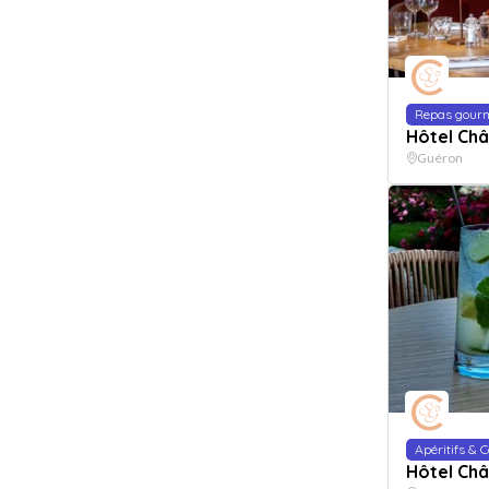
Repas gour
Hôtel Châ
Guéron
Apéritifs & C
Hôtel Châ