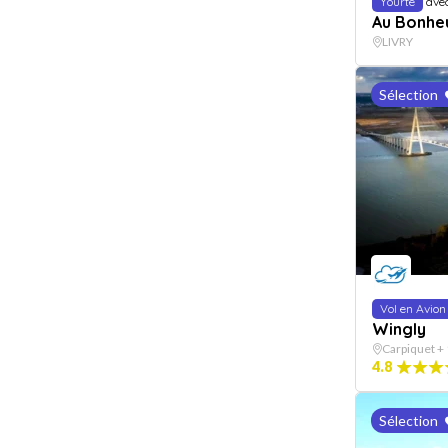
Yourte
ave
Au Bonhe
LIVRY
Sélection
Vol en Avion
Wingly
Carpiquet + 
4.8
Sélection