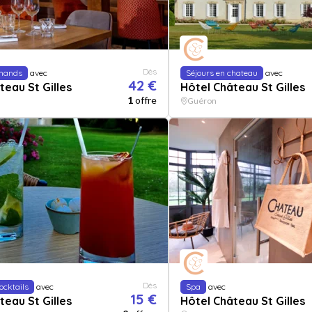
Dès
mands
avec
Séjours en chateau
avec
42 €
teau St Gilles
Hôtel Château St Gilles
1
offre
Guéron
Dès
ocktails
avec
Spa
avec
15 €
teau St Gilles
Hôtel Château St Gilles