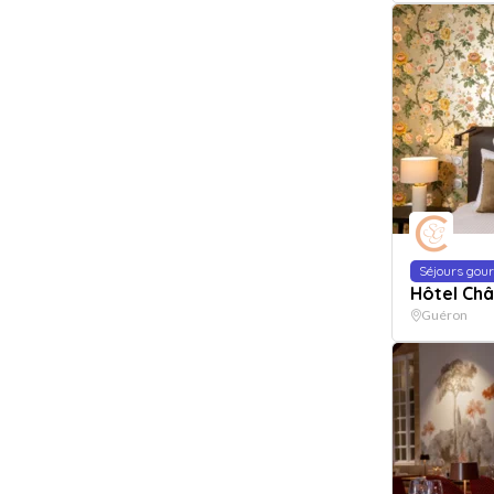
Séjours go
Hôtel Châ
Guéron