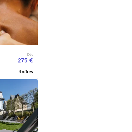
Dès
275 €
4
offres