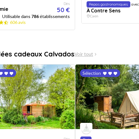
Dès
Repas gastronomiques
avec
mie
50 €
À Contre Sens
Utilisable dans
786
établissements
Caen
606 avis
dées cadeaux Calvados
Voir tout
Sélection
Dès