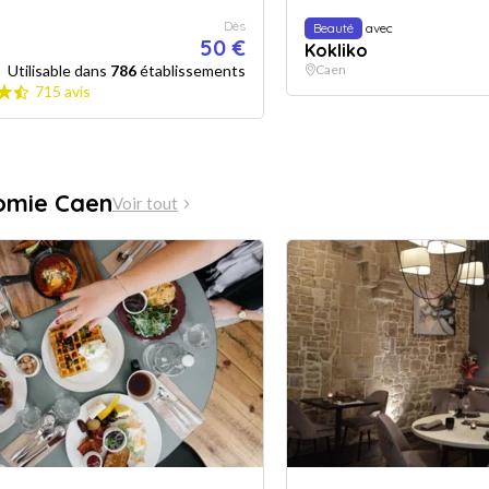
Dès
Beauté
avec
50 €
Kokliko
Utilisable dans
786
établissements
Caen
715 avis
omie Caen
Voir tout