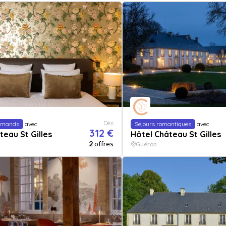
Dès
urmands
avec
Séjours romantiques
avec
312 €
teau St Gilles
Hôtel Château St Gilles
2
offres
Guéron