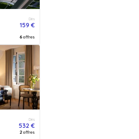
Dès
159 €
6
offres
Dès
532 €
2
offres