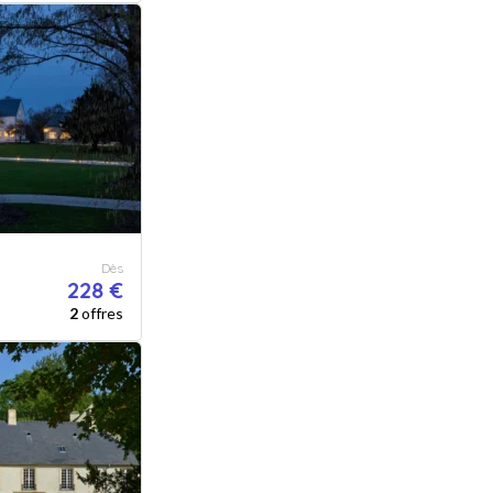
Dès
228 €
2
offres