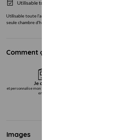
Utilisable tous les jours
Utilisable toute l'année en fonction des réservations. Pensez à réserv
seule chambre d'hôtes !
Comment ça marche ?
Je choisis
Je reçoi
et personnalise mon bon cadeau directement
le bon cadeau immédiatemen
en ligne
voie postal
Images