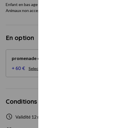
Enfant en bas age non accepté (présence d'un bassin).
Animaux non acceptés.
En option
promenade en calèche (1h30) pour 2
+ 60 €
Selectionner mes options
Conditions d'utilisation
Validité 12 mois
2 personnes ma