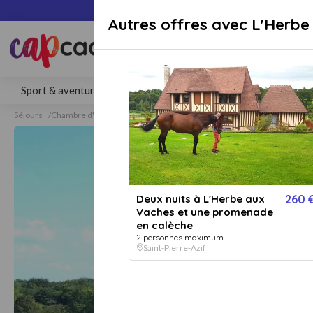
Paiement sécuri
Autres offres avec L'Herbe
Rechercher une activité, un lieu 
Sport & aventure
Séjours
Gastronomie
Bien-être
Séjours
Chambre d'hôte & Gîte
Chambre d'hôte & Gîte Saint-Pierre-Azif
Deux nuits à L'Herbe aux
260 
Vaches et une promenade
en calèche
2 personnes maximum
Saint-Pierre-Azif