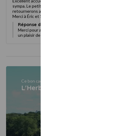
Excellent accueil, la chambre très confortable, le cadre très
sympa. Le petit déjeuner super. Un moment génial nous y
retournerons aux beaux jours et ferons la balade en calèche.
Merci à Éric et Sylvain pour leur accueil très chaleureux.
Réponse du propriétaire :
Merci pour avoir pris le temps de déposer un avis. ça a été
un plaisir de vous recevoir . A bientôt
Ce bon cadeau est vendu par
L'Herbe aux Vaches