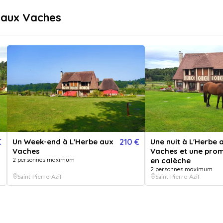
sé
Livraison immédiate
 aux Vaches
...
pr
Destinations
Thématiques
Une 
Vendu 
5.0
€
Un Week-end à L'Herbe aux
210 €
Une nuit à L'Herbe 
Vaches
Vaches et une pro
Une nuit 
2 personnes maximum
en calèche
de la mer
2 personnes maximum
Saint-Pierre-Azif
Saint-Pierre-Azif
OPT