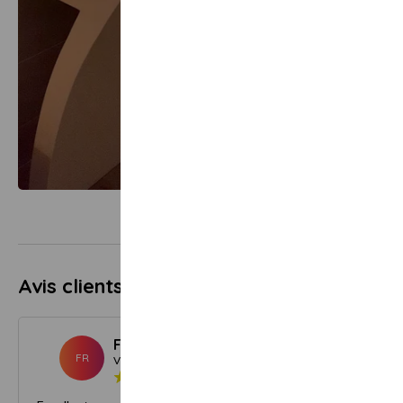
Avis clients
5.0
1 avis
Franck R.
Décembre 2024
FR
Visiteur