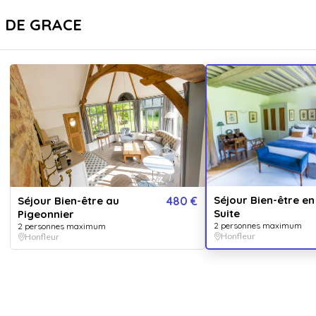
sé
Livraison immédiate
S DE GRACE
...
pr
Destinations
Thématiques
Séjo
Vendu 
5.0
Séjour Bien-être en
Séjour Bien-être au
480 €
Suite
Pigeonnier
Profitez 
2 personnes maximum
2 personnes maximum
heure su
Honfleur
Honfleur
OPT