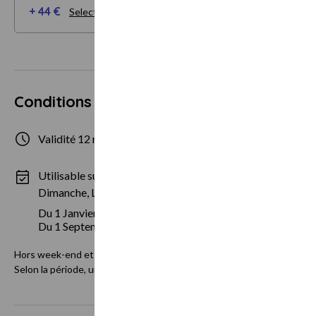
+ 44 €
Selectionner mes options
Conditions d'utilisation
Validité 12 mois
2 personnes ma
Utilisable sur des périodes spécifiques :
Dimanche, Lundi, Mardi, Mercredi, Jeudi
Du 1 Janvier au 30 Juin
Du 1 Septembre au 23 Décembre
Hors week-end et jours fériés.
Selon la période, un minimum de 2 nuits et requis, merci de nous con