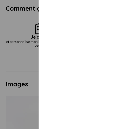
Comment ça marche ?
Je choisis
Je reçoi
et personnalise mon bon cadeau directement
le bon cadeau immédiatemen
en ligne
voie postal
Images