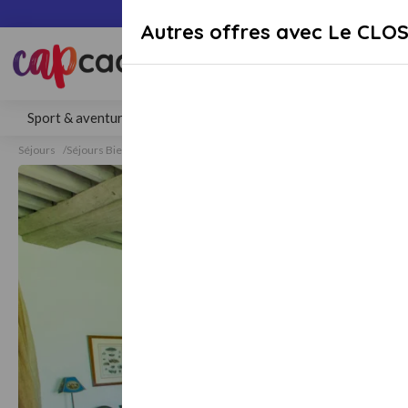
Paiement sécuri
Autres offres avec Le CLO
Rechercher une activité, un lieu 
Sport & aventure
Séjours
Gastronomie
Bien-être
Séjours
Séjours Bien-Etre
Séjours Bien-Etre Honfleur