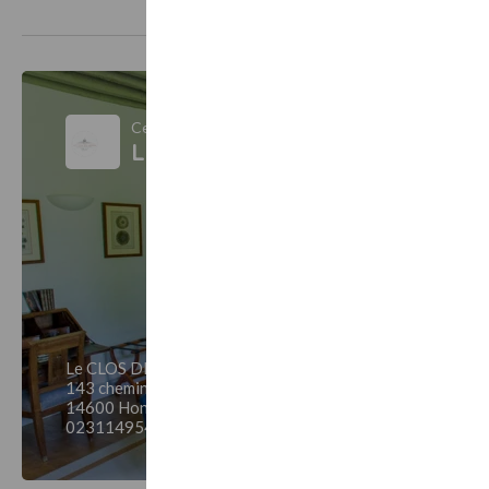
Ce bon cadeau est vendu par
Le CLOS DE GRACE
Le CLOS DE GRACE
143 chemin du val la reine
14600 Honfleur
0231149546