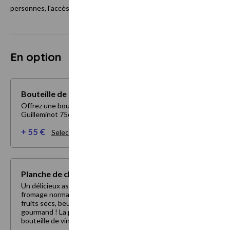
personnes, l'accès à la piscine et au fitness
En option
Bouteille de Champagne 75cl
Offrez une bouteille de Champagne de la Maison
Guilleminot 75cl
+ 55 €
Selectionner mes options
Planche de charcuterie et fromage
Un délicieux assortiment de charcuterie italienne et du
fromage normand, accompagné des cornichons, olives,
fruits secs, beurre et du pain pour votre apéritif
gourmand ! La planche est accompagnée d'une
bouteille de vin rouge.