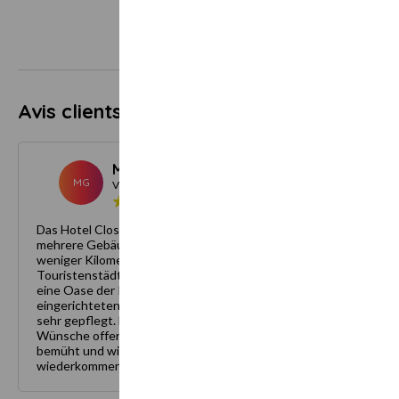
Avis clients
5.0
1 avis
Marita G.
Juin 2026
MG
Visiteur
Das Hotel Close de Grace befindet sich, aufgeteilt auf
mehrere Gebäude, in einer wundervollen Parkanlage
weniger Kilometer außerhalb des quirligen
Touristenstädtchen Honfleur. Das gesamte Ensemble bietet
eine Oase der Ruhe. Die individuell, sehr geschmackvoll
eingerichteten und großzügig geschnittenen Zimmer sind
sehr gepflegt. Das Frühstück war vielfältig und ließ keine
Wünsche offen. Das gesamte Team war sehr um die Gäste
bemüht und wirkte hoch motiviert. Wir werden bestimmt
wiederkommen.