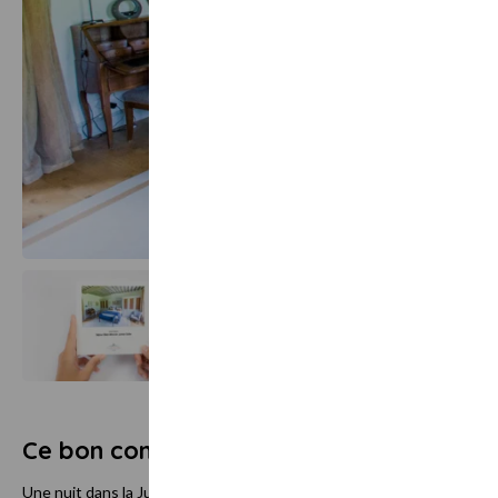
Ce bon comprend
Une nuit dans la Junior Suite avec petit-déjeuner, une séance de m