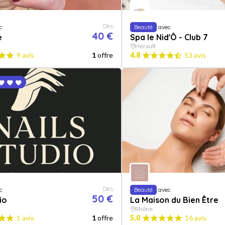
Dès
c
Beauté
avec
40 €
e
Spa le Nid'Ô - Club 7
Hérault
9 avis
1
offre
4.8
53 avis
Dès
c
Beauté
avec
50 €
io
La Maison du Bien Être
Rhône
1 avis
1
offre
5.0
16 avis