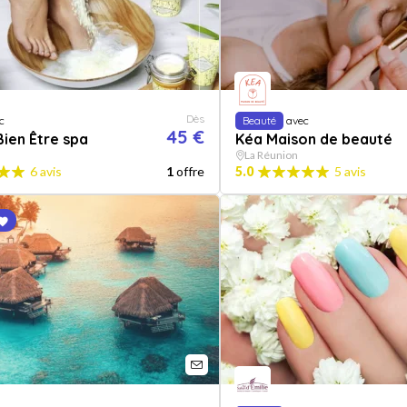
Dès
c
Beauté
avec
45 €
Bien Être spa
Kéa Maison de beauté
La Réunion
6 avis
1
offre
5.0
5 avis