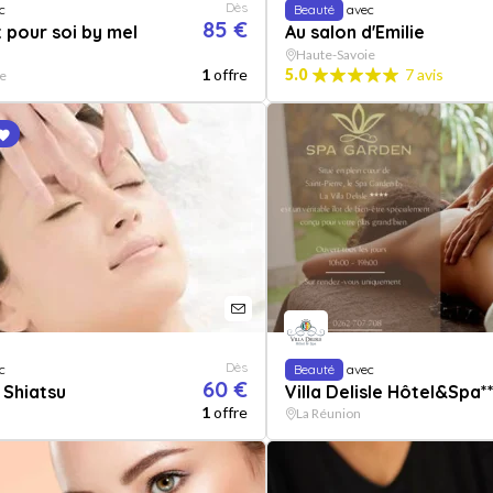
Dès
c
Beauté
avec
85 €
t pour soi by mel
Au salon d'Emilie
Haute-Savoie
1
offre
5.0
7 avis
e
Dès
c
Beauté
avec
60 €
 Shiatsu
Villa Delisle Hôtel&Spa**
1
offre
La Réunion