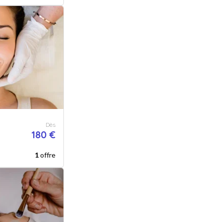
Dès
180 €
1
offre