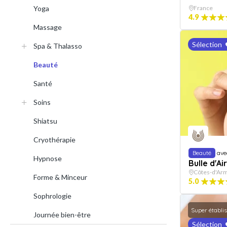
Yoga
France
4.9
Massage
Sélection
Spa & Thalasso
Beauté
Santé
Soins
Shiatsu
Cryothérapie
Beauté
ave
Hypnose
Bulle d'Ai
Côtes-d'Ar
Forme & Minceur
5.0
Sophrologie
Super établi
Journée bien-être
Sélection