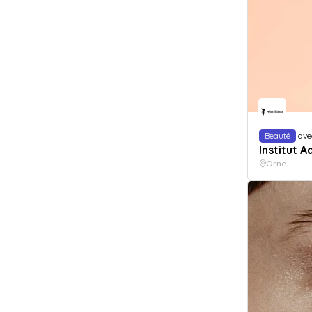
Beauté
ave
Institut 
Orne