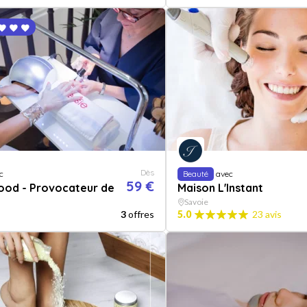
Dès
c
Beauté
avec
59 €
ood - Provocateur de
Maison L'Instant
Savoie
3
offres
5.0
23 avis