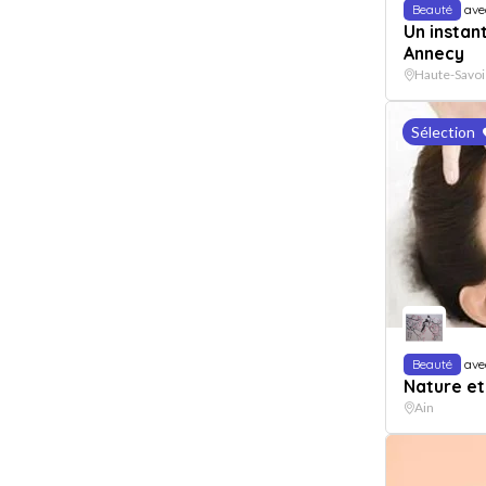
Beauté
ave
Un instan
Annecy
Haute-Savoi
Sélection
Beauté
ave
Nature et
Ain