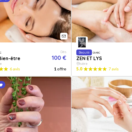
Dès
c
Beauté
avec
100 €
 Bien-être
ZEN ET LYS
e
Isère
6 avis
1
offre
5.0
7 avis