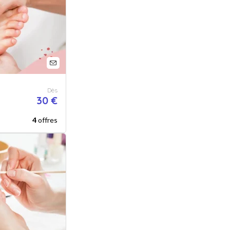
Dès
30 €
4
offres