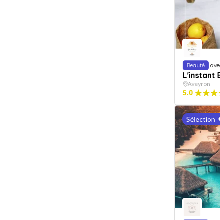
Beauté
ave
L'instant 
Aveyron
5.0
Sélection