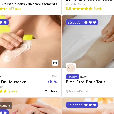
Utilisable dans
786
établissements
Haute-Garonne
167 avis
5.0
3 avis
Sélection
Dès
c
Beauté
avec
78 €
r Dr. Hauschka
Bien-Être Pour Tous
mor
2 avis
2
offres
Puy-de-Dôme
Sélection
ssement