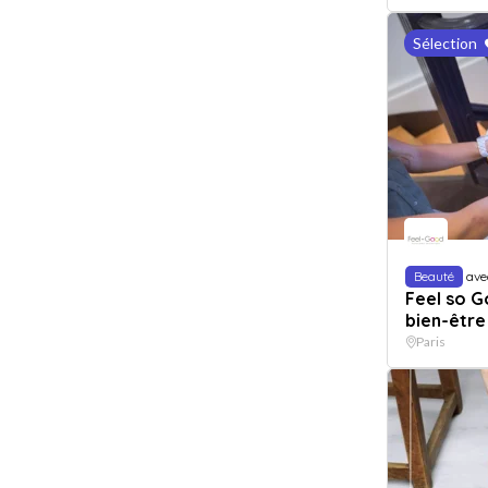
Sélection
Beauté
ave
Feel so G
bien-être
Paris