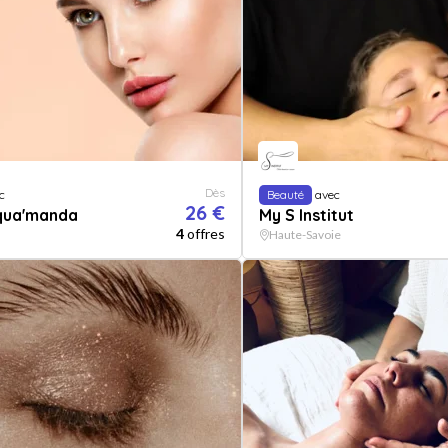
Dès
c
Beauté
avec
26 €
Aqua'manda
My S Institut
4
offres
Haute-Savoie