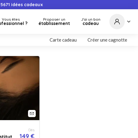
5671
idées cadeaux
Vous êtes
Proposer un
J'ai un bon
ofessionnel ?
établissement
cadeau
Carte cadeau
Créer une cagnotte
Dès
149 €
stitut