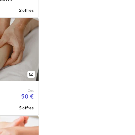
2
offres
Dès
50 €
5
offres