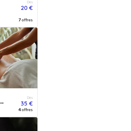
Dès
20 €
7
offres
Dès
35 €
**
4
offres