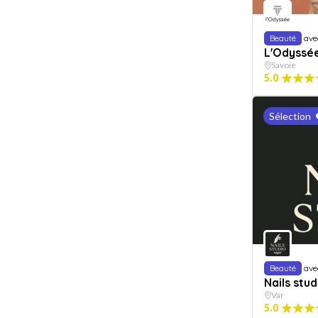
Beauté
ave
L'Odyssé
Savoie
5.0
Sélection
Beauté
ave
Nails stud
Var
5.0