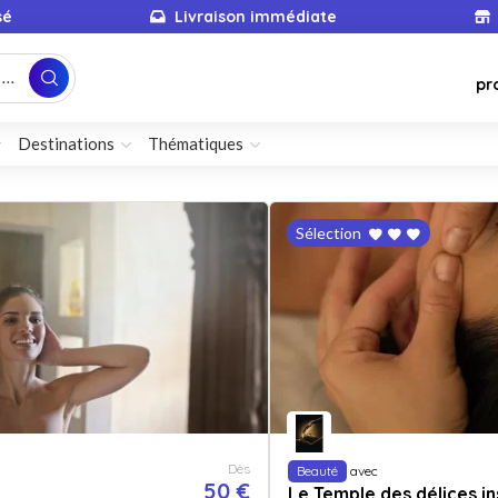
sé
Livraison immédiate
...
pr
Destinations
Thématiques
Sélection
Dès
Beauté
avec
50 €
Le Temple des délices in