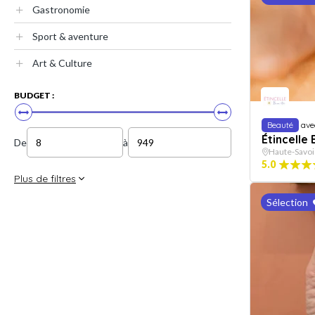
Gastronomie
Sport & aventure
Art & Culture
BUDGET :
Beauté
ave
Étincelle
De
à
Haute-Savoi
5.0
Plus de filtres
Sélection