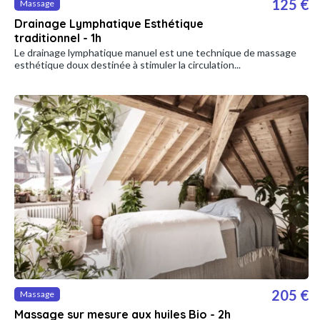
125 €
Massage
Drainage Lymphatique Esthétique
traditionnel - 1h
Le drainage lymphatique manuel est une technique de massage
esthétique doux destinée à stimuler la circulation...
205 €
Massage
Massage sur mesure aux huiles Bio - 2h