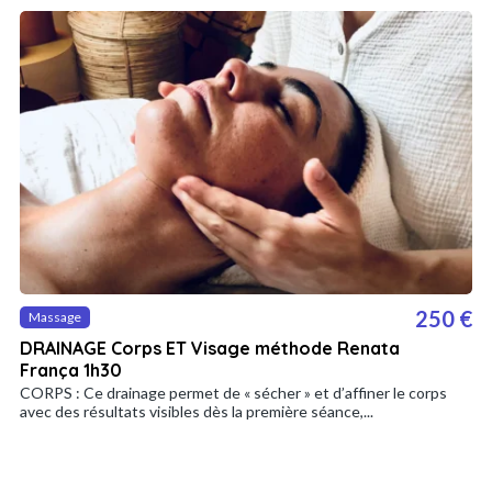
250 €
Massage
DRAINAGE Corps ET Visage méthode Renata
França 1h30
CORPS : Ce drainage permet de « sécher » et d’affiner le corps
avec des résultats visibles dès la première séance,...