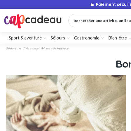
Paiement sécuri
Rechercher une activité, un lieu 
Sport & aventure
Séjours
Gastronomie
Bien-être
Bien-être
Massage
Massage Annecy
Bo