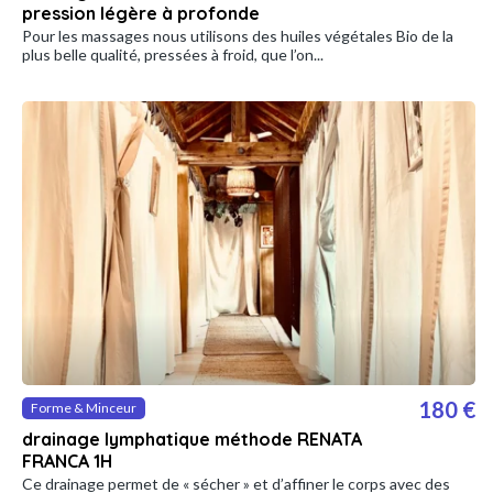
pression légère à profonde
Pour les massages nous utilisons d es huiles végétales Bio de la
plus belle qualité, pressées à froid, que l’on...
180 €
Forme & Minceur
drainage lymphatique méthode RENATA
FRANCA 1H
Ce drainage permet de « sécher » et d’affiner le corps avec des