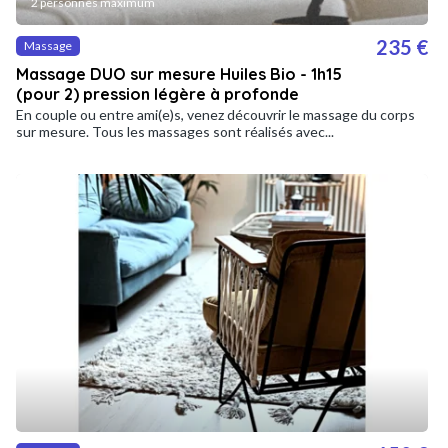
2 personnes maximum
235 €
Massage
Massage DUO sur mesure Huiles Bio - 1h15
(pour 2) pression légère à profonde
En couple ou entre ami(e)s, venez découvrir le massage du corps
sur mesure. Tous les massages sont réalisés avec...