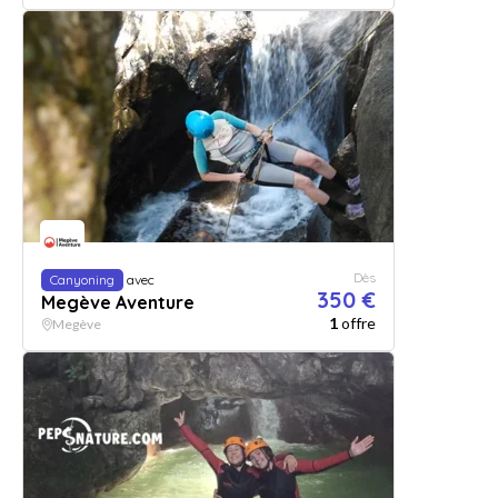
Dès
Canyoning
avec
350 €
Megève Aventure
1
offre
Megève