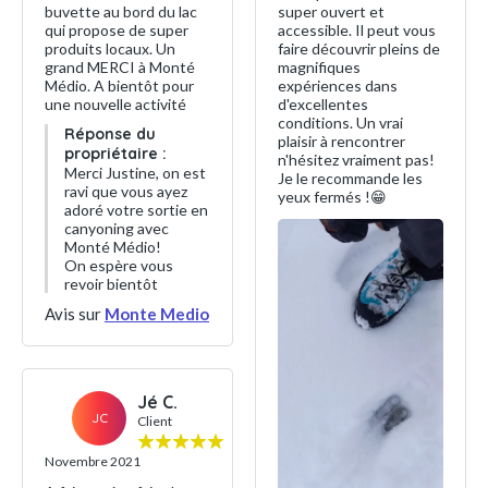
super ouvert et
buvette au bord du lac
accessible. Il peut vous
qui propose de super
faire découvrir pleins de
produits locaux. Un
magnifiques
grand MERCI à Monté
expériences dans
Médio. A bientôt pour
d'excellentes
une nouvelle activité
conditions. Un vrai
Réponse du
plaisir à rencontrer
propriétaire :
n'hésitez vraiment pas!
Merci Justine, on est
Je le recommande les
ravi que vous ayez
yeux fermés !😁
adoré votre sortie en
canyoning avec
Monté Médio!
On espère vous
revoir bientôt
Avis sur
Monte Medio
Jé C.
JC
Client
Novembre 2021