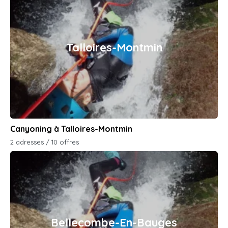
Talloires-Montmin
Canyoning à Talloires-Montmin
2 adresses / 10 offres
Bellecombe-En-Bauges