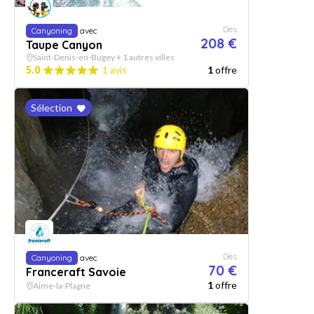
Dès
Canyoning
avec
208 €
Taupe Canyon
Saint-Denis-en-Bugey + 1 autres villes
5.0
1 avis
1
offre
Sélection
Dès
Canyoning
avec
70 €
Franceraft Savoie
1
offre
Aime-la-Plagne