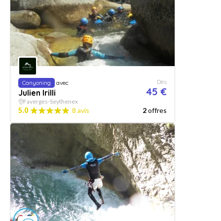
Dès
Canyoning
avec
45 €
Julien Irilli
Faverges-Seythenex
5.0
8 avis
2
offres