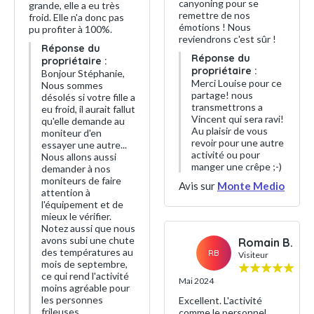
canyoning pour se
grande, elle a eu très
remettre de nos
froid. Elle n'a donc pas
émotions ! Nous
pu profiter à 100%.
reviendrons c'est sûr !
Réponse du
Réponse du
propriétaire :
propriétaire :
Bonjour Stéphanie,
Merci Louise pour ce
Nous sommes
partage! nous
désolés si votre fille a
transmettrons a
eu froid, il aurait fallut
Vincent qui sera ravi!
qu'elle demande au
Au plaisir de vous
moniteur d'en
revoir pour une autre
essayer une autre...
activité ou pour
Nous allons aussi
manger une crêpe ;-)
demander à nos
moniteurs de faire
Avis sur
Monte Medio
attention à
l'équipement et de
mieux le vérifier.
Notez aussi que nous
avons subi une chute
Romain B.
des températures au
RB
Visiteur
mois de septembre,
ce qui rend l'activité
Mai 2024
moins agréable pour
les personnes
Excellent. L'activité
frileuses...
comme le personnel.