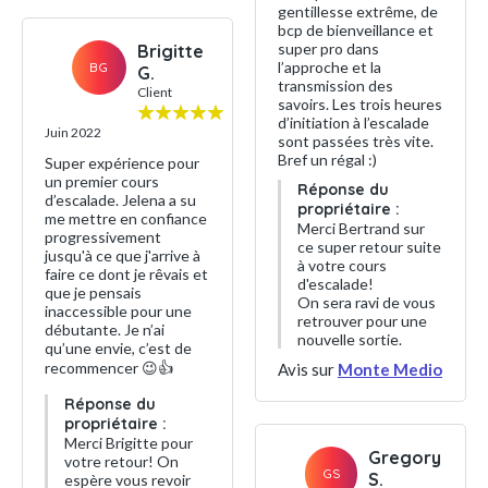
gentillesse extrême, de
bcp de bienveillance et
super pro dans
Brigitte
l’approche et la
BG
G.
transmission des
Client
savoirs. Les trois heures
d’initiation à l’escalade
Juin 2022
sont passées très vite.
Bref un régal :)
Super expérience pour
un premier cours
Réponse du
d’escalade. Jelena a su
propriétaire :
me mettre en confiance
Merci Bertrand sur
progressivement
ce super retour suite
jusqu'à ce que j'arrive à
à votre cours
faire ce dont je rêvais et
d'escalade!
que je pensais
On sera ravi de vous
inaccessible pour une
retrouver pour une
débutante. Je n’ai
nouvelle sortie.
qu’une envie, c’est de
recommencer 😉👍
Avis sur
Monte Medio
Réponse du
propriétaire :
Merci Brigitte pour
Gregory
votre retour! On
GS
S.
espère vous revoir