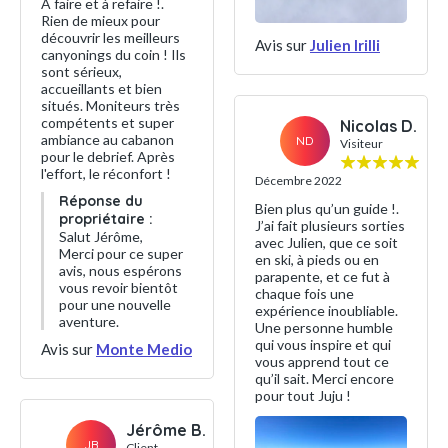
A faire et à refaire !.
Rien de mieux pour
découvrir les meilleurs
Avis sur
Julien Irilli
canyonings du coin ! Ils
sont sérieux,
accueillants et bien
situés. Moniteurs très
compétents et super
Nicolas D.
ambiance au cabanon
ND
Visiteur
pour le debrief. Après
l'effort, le réconfort !
Décembre 2022
Réponse du
Bien plus qu’un guide !.
propriétaire :
J’ai fait plusieurs sorties
Salut Jérôme,
avec Julien, que ce soit
Merci pour ce super
en ski, à pieds ou en
avis, nous espérons
parapente, et ce fut à
vous revoir bientôt
chaque fois une
pour une nouvelle
expérience inoubliable.
aventure.
Une personne humble
qui vous inspire et qui
Avis sur
Monte Medio
vous apprend tout ce
qu’il sait. Merci encore
pour tout Juju !
Jérôme B.
JB
Client