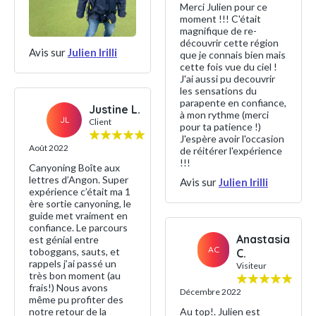
Merci Julien pour ce
moment !!! C'était
magnifique de re-
découvrir cette région
Avis sur
Julien Irilli
que je connais bien mais
cette fois vue du ciel !
J'ai aussi pu decouvrir
les sensations du
parapente en confiance,
Justine L.
à mon rythme (merci
JL
Client
pour ta patience !)
J'espère avoir l'occasion
Août 2022
de réitérer l'expérience
!!!
Canyoning Boîte aux
lettres d’Angon. Super
Avis sur
Julien Irilli
expérience c’était ma 1
ère sortie canyoning, le
guide met vraiment en
confiance. Le parcours
Anastasia
est génial entre
AC
toboggans, sauts, et
C.
rappels j’ai passé un
Visiteur
très bon moment (au
frais!) Nous avons
Décembre 2022
même pu profiter des
Au top!. Julien est
notre retour de la