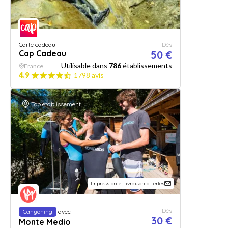
Carte cadeau
Dès
Cap Cadeau
50 €
Utilisable dans
786
établissements
France
4.9
1798 avis
Top établissement
Impression et livraison offertes
Dès
Canyoning
avec
30 €
Monte Medio