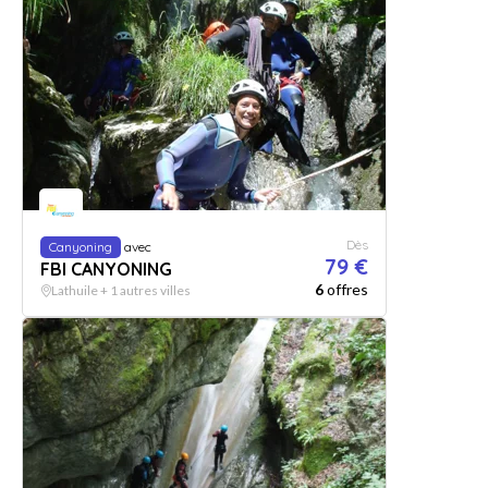
Dès
Canyoning
avec
79 €
FBI CANYONING
6
offres
Lathuile + 1 autres villes