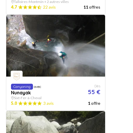
Talloires-Montmin + 2 autres villes
4.7
22 avis
11
offres
Dès
Canyoning
avec
55 €
Nunayak
Sixt-Fer-à-Cheval
5.0
3 avis
1
offre