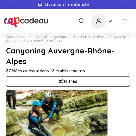
Livraison immédiate
Sport & aventure
Activités aquatiques
Sport en eaux vives
Canyoning
Canyoning Auvergne-Rhône-Alpes
Canyoning Auvergne-Rhône-
Alpes
37
idées cadeaux dans
13
établissements
Filtres