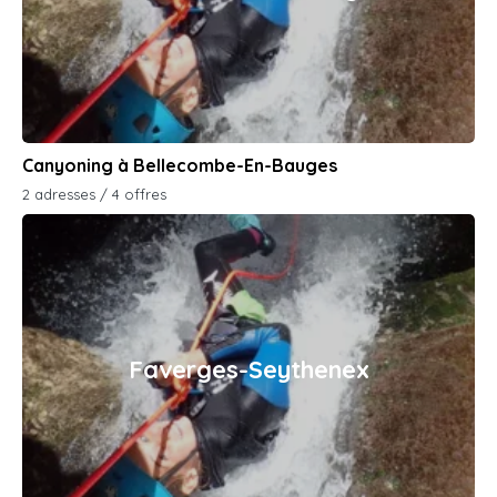
Canyoning à Bellecombe-En-Bauges
2 adresses / 4 offres
Faverges-Seythenex