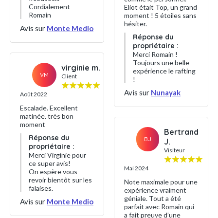
Cordialement
Eliot était Top, un grand
Romain
moment ! 5 étoiles sans
hésiter.
Avis sur
Monte Medio
Réponse du
propriétaire :
Merci Romain !
Toujours une belle
virginie m.
expérience le rafting
VM
Client
!
Avis sur
Nunayak
Août 2022
Escalade. Excellent
matinée. très bon
moment
Bertrand
Réponse du
BJ
J.
propriétaire :
Visiteur
Merci Virginie pour
ce super avis!
Mai 2024
On espère vous
revoir bientôt sur les
Note maximale pour une
falaises.
expérience vraiment
géniale. Tout a été
Avis sur
Monte Medio
parfait avec Romain qui
a fait preuve d’une