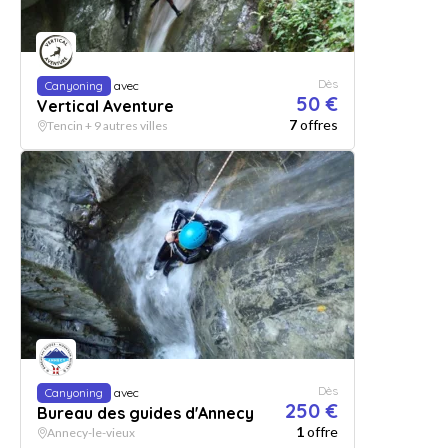
Dès
Canyoning
avec
50 €
Vertical Aventure
7
offres
Tencin + 9 autres villes
Dès
Canyoning
avec
250 €
Bureau des guides d'Annecy
1
offre
Annecy-le-vieux