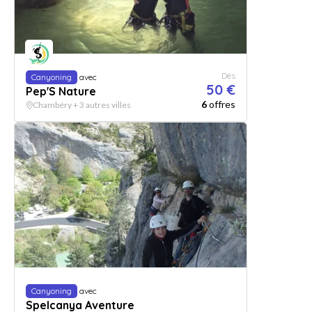
Dès
Canyoning
avec
50 €
Pep'S Nature
6
offres
Chambéry + 3 autres villes
Canyoning
avec
Spelcanya Aventure