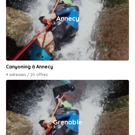
Annecy
Canyoning à Annecy
4 adresses / 20 offres
Grenoble