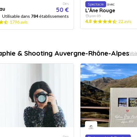
Dès
Spectacle
avec
au
50 €
L’Âne Rouge
Utilisable dans
784
établissements
Lyon 05
4.8
22 avis
1796 avis
aphie & Shooting Auvergne-Rhône-Alpes
Voi
Dès