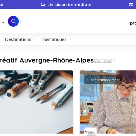
sé
Livraison immédiate
...
pr
Destinations
Thématiques
Créatif Auvergne-Rhône-Alpes
Voir tout
Super établissement