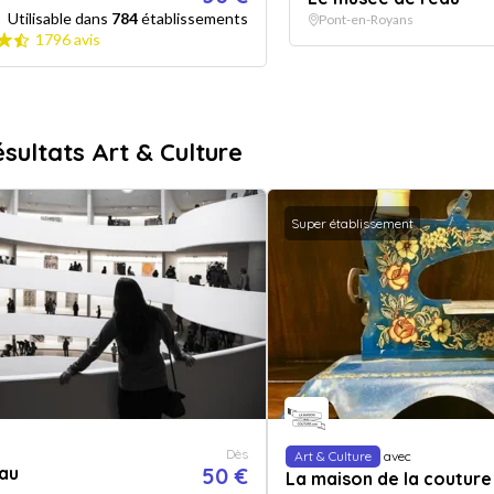
Utilisable dans
784
établissements
Pont-en-Royans
1796 avis
ésultats Art & Culture
Super établissement
Dès
Art & Culture
avec
au
50 €
La maison de la couture