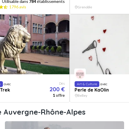
Utilisable dans
784
établissements
1796 avis
Grenoble
Dès
e
avec
Art & Culture
avec
200 €
 Trek
Perle de KaOlin
1
offre
Belley
re Auvergne-Rhône-Alpes