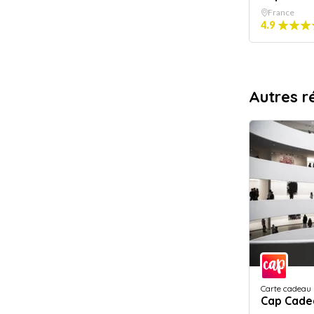
France
4.9
Autres r
Carte cadeau
Cap Cade