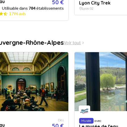
au
50 €
Lyon City Trek
Utilisable dans
784
établissements
Lyon 02
1796 avis
uvergne-Rhône-Alpes
Voir tout
Dès
Musée
avec
au
50 €
Le musée de l'eau