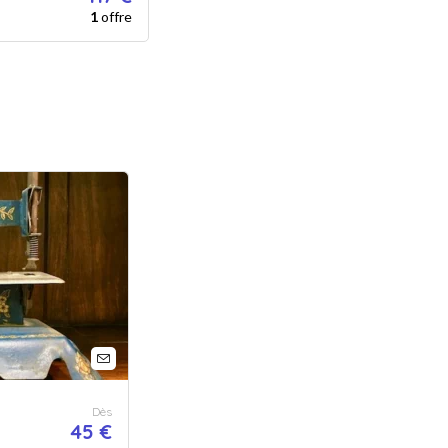
1
offre
Dès
45 €