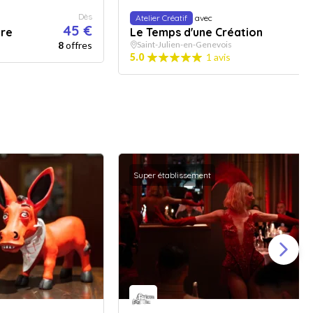
Dès
Atelier Créatif
avec
45 €
ure
Le Temps d'une Création
8
offres
Saint-Julien-en-Genevois
5.0
1 avis
3
Super établissement