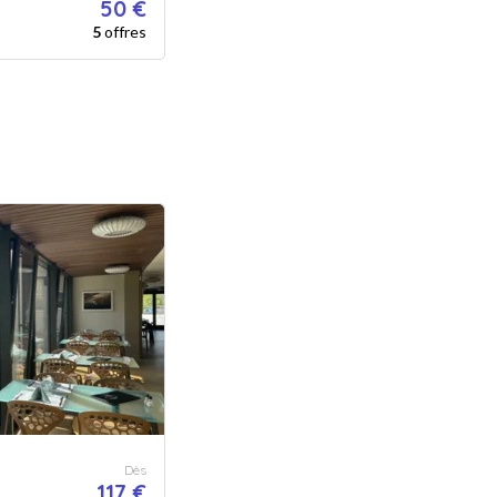
50 €
5
offres
Dès
117 €