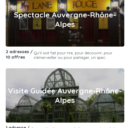
Spectacle Auvergne-Rhône-
Alpes
2 adresses /
Qu'il soit fait pour rire, pour découvrir, pour
10 offres
s'émerveiller ou pour partager, un spec...
Visite Guidée Auvergne-Rhône-
Alpes
1 adresse /