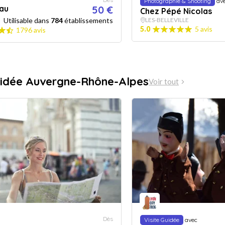
Photographie & Shooting
av
au
50 €
Chez Pépé Nicolas
Utilisable dans
784
établissements
LES-BELLEVILLE
5.0
5 avis
1796 avis
uidée Auvergne-Rhône-Alpes
Voir tout
Dès
Visite Guidée
avec