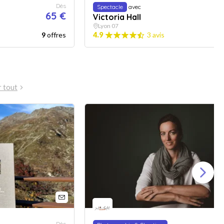
Dès
Spectacle
avec
65 €
Victoria Hall
Lyon 07
9
offres
4.9
3 avis
r tout
Dès