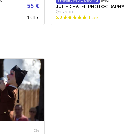
ec
Photographie & Shooting
avec
55 €
JULIE CHATEL PHOTOGRAPHY
SEYNOD
1
offre
5.0
1 avis
11
Dès