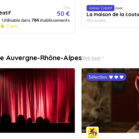
Dès
Atelier Créatif
avec
éatif
50 €
La maison de la cout
Utilisable dans
784
établissements
Grenoble
2 avis
le Auvergne-Rhône-Alpes
Voir tout
Sélection