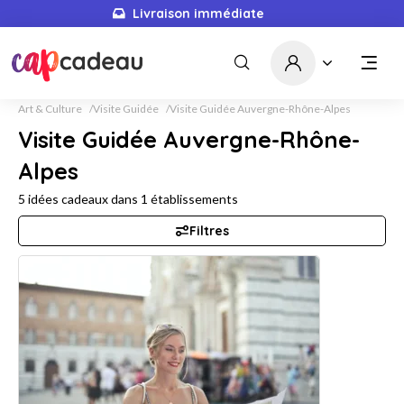
Livraison immédiate
Art & Culture
Visite Guidée
Visite Guidée Auvergne-Rhône-Alpes
Visite Guidée Auvergne-Rhône-
Alpes
5
idées cadeaux dans
1
établissements
Filtres