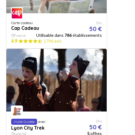
Carte cadeau
Dès
Cap Cadeau
50 €
Utilisable dans
786
établissements
France
4.9
1796 avis
Dès
Visite Guidée
avec
50 €
Lyon City Trek
5
offres
Lyon 02