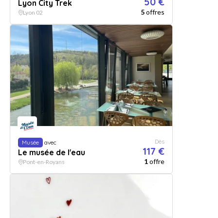
50 €
Lyon City Trek
5
offres
Lyon 02
Dès
Musée
avec
117 €
Le musée de l'eau
1
offre
Pont-en-Royans