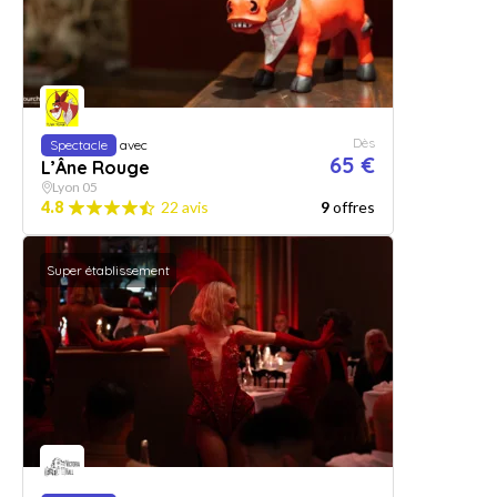
Dès
Spectacle
avec
65 €
L’Âne Rouge
Lyon 05
4.8
22 avis
9
offres
Super établissement