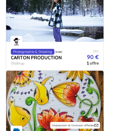
Dès
Photographie & Shooting
avec
90 €
CARTON PRODUCTION
1
offre
Sillingy
Impression et livraison offertes