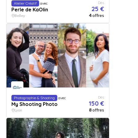
Dès
Atelier Créatif
avec
25 €
Perle de KaOlin
4
offres
Belley
Dès
Photographie & Shooting
avec
150 €
My Shooting Photo
8
offres
Lyon