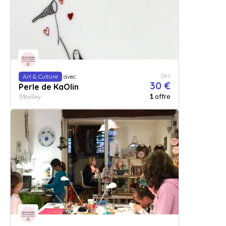
Dès
Art & Culture
avec
30 €
Perle de KaOlin
1
offre
Belley