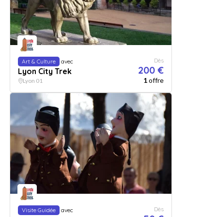
Dès
Art & Culture
avec
200 €
Lyon City Trek
1
offre
Lyon 01
Dès
Visite Guidée
avec