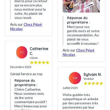
mercis pour ce retour
qui va encore plus
nous motiver pour la
suite. Au plaisir de
vous revoir.
Réponse du
propriétaire :
Avis sur
Chez Pépé
Merci pour vos
Nicolas
gentils mots et votre
recommandation. Au
plaisir de vous
accueillir à nouveau !
Catherine
Avis sur
Chez Pépé
CC
C.
Nicolas
Client
Décembre 2023
Génial Service au top
Sylvain N.
SN
Visiteur
Réponse du
propriétaire :
Juillet 2025
Chère Catherine,
Nous sommes ravis
Visite guidée très
de lire votre
sympathique et animée
commentaire positif !
par des personnes très
Merci beaucoup pour
passionnées par leur