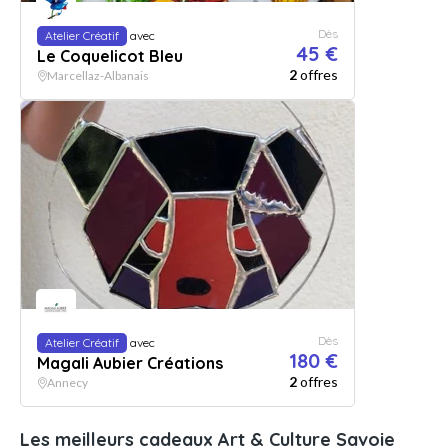
Dès
Atelier Créatif
avec
45 €
Le Coquelicot Bleu
2
offres
Marcellaz-Albanais
Dès
Atelier Créatif
avec
180 €
Magali Aubier Créations
2
offres
Annecy
Les meilleurs cadeaux Art & Culture Savoie