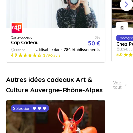
Carte cadeau
Dès
Photogra
Cap Cadeau
50 €
Chez P
Utilisable dans
784
établissements
LES-BEL
France
5.0
4.9
1796 avis
Autres idées cadeaux Art &
Voir
tout
Culture Auvergne-Rhône-Alpes
Sélection