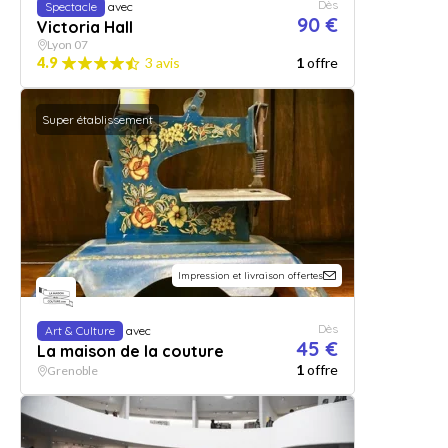
Dès
Spectacle
avec
90 €
Victoria Hall
Lyon 07
4.9
3 avis
1
offre
Super établissement
Impression et livraison offertes
Dès
Art & Culture
avec
45 €
La maison de la couture
1
offre
Grenoble