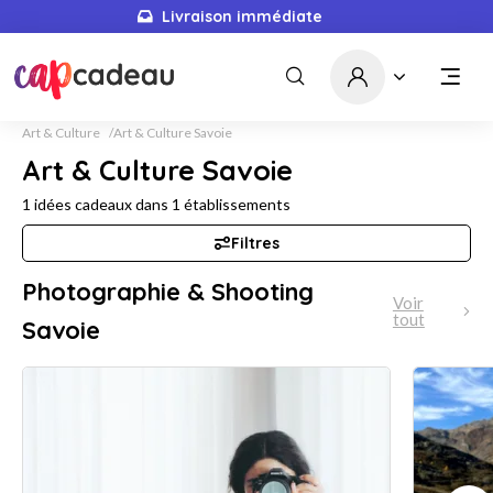
Livraison immédiate
Art & Culture
Art & Culture Savoie
Art & Culture Savoie
1
idées cadeaux dans
1
établissements
Filtres
Photographie & Shooting
Voir
tout
Savoie