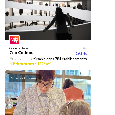
Carte cadeau
Dès
Cap Cadeau
50 €
Utilisable dans
784
établissements
France
4.9
1796 avis
Super établissement