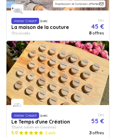
Impression et livraison offertes
Dès
Atelier Créatif
avec
45 €
La maison de la couture
8
offres
Grenoble
Dès
Atelier Créatif
avec
55 €
Le Temps d'une Création
Saint-Julien-en-Genevois
5.0
1 avis
3
offres