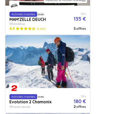
Impression et livraison offertes
Dès
Activités insolites
avec
135 €
MAM'ZELLE DEUCH
Morbihan
4.4
6 avis
5
offres
Dès
Activités insolites
avec
180 €
Evolution 2 Chamonix
2
offres
Haute-Savoie