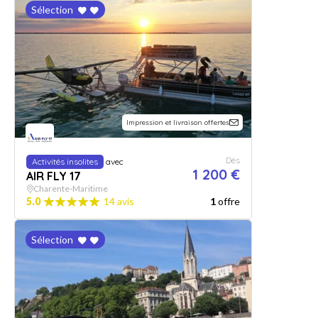
Sélection
Impression et livraison offertes
Dès
Activités insolites
avec
1 200 €
AIR FLY 17
Charente-Maritime
5.0
14 avis
1
offre
Sélection