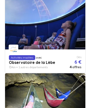
Dès
Activités insolites
avec
6 €
Observatoire de la Lèbe
4
offres
Ain + 1 autres départements