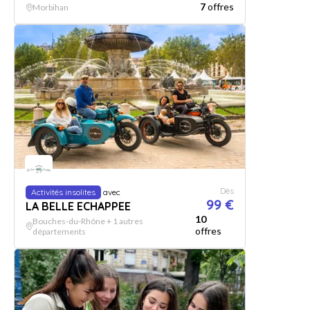
7
offres
Morbihan
Dès
Activités insolites
avec
99 €
LA BELLE ECHAPPEE
10
Bouches-du-Rhône + 1 autres
offres
départements