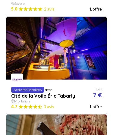
Savoie
5.0
2 avis
1
offre
Dès
Activités insolites
avec
7 €
Cité de la Voile Éric Tabarly
Morbihan
4.7
3 avis
1
offre