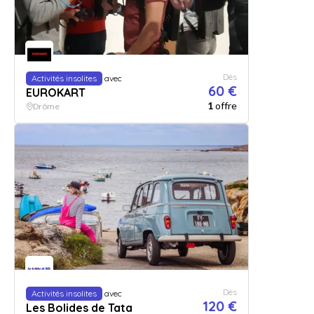
Dès
Activités insolites
avec
60 €
EUROKART
1
offre
Drôme
Dès
Activités insolites
avec
120 €
Les Bolides de Tata