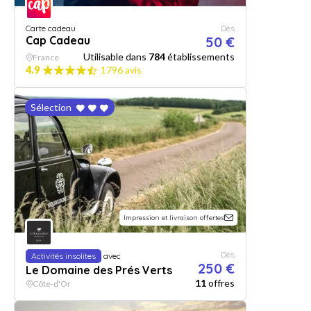
Carte cadeau
Dès
Cap Cadeau
50 €
Utilisable dans
784
établissements
France
4.9
1796 avis
Sélection
Impression et livraison offertes
Dès
Activités insolites
avec
250 €
Le Domaine des Prés Verts
11
offres
Côte-d'Or