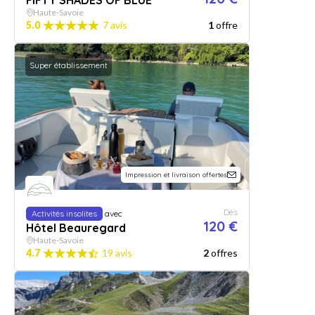
FIFTY SHADES OF BLUE
Haute-Savoie
5.0
7 avis
1
offre
Super établissement
Impression et livraison offertes
Dès
Activités insolites
avec
120 €
Hôtel Beauregard
Haute-Savoie
4.7
19 avis
2
offres