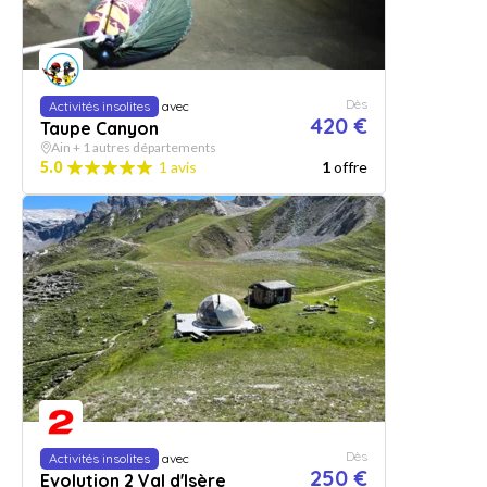
Dès
Activités insolites
avec
420 €
Taupe Canyon
Ain + 1 autres départements
5.0
1 avis
1
offre
Dès
Activités insolites
avec
250 €
Evolution 2 Val d'Isère