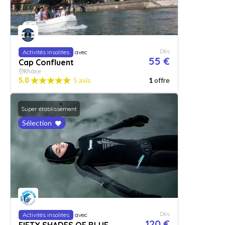
Dès
Activités insolites
avec
55 €
Cap Confluent
Rhône
5.0
5 avis
1
offre
Super établissement
Sélection
Dès
Activités insolites
avec
120 €