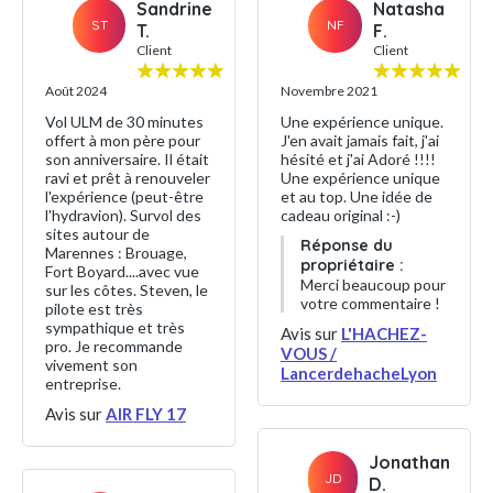
Sandrine
Natasha
ST
NF
T.
F.
Client
Client
Août 2024
Novembre 2021
Vol ULM de 30 minutes
Une expérience unique.
offert à mon père pour
J'en avait jamais fait, j'ai
son anniversaire. Il était
hésité et j'ai Adoré !!!!
ravi et prêt à renouveler
Une expérience unique
l'expérience (peut-être
et au top. Une idée de
l'hydravion). Survol des
cadeau original :-)
sites autour de
Réponse du
Marennes : Brouage,
propriétaire :
Fort Boyard....avec vue
Merci beaucoup pour
sur les côtes. Steven, le
votre commentaire !
pilote est très
sympathique et très
Avis sur
L'HACHEZ-
pro. Je recommande
VOUS /
vivement son
LancerdehacheLyon
entreprise.
Avis sur
AIR FLY 17
Jonathan
JD
D.