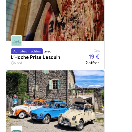
Dès
Activités insolites
avec
19 €
L'Hache Prise Lesquin
2
offres
Nord