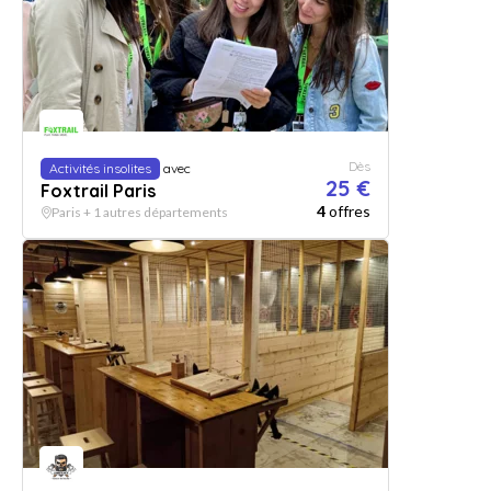
Dès
Activités insolites
avec
25 €
Foxtrail Paris
4
offres
Paris + 1 autres départements