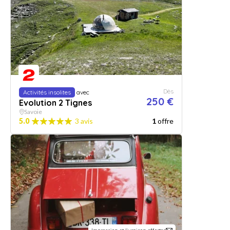
Dès
Activités insolites
avec
250 €
Evolution 2 Tignes
Savoie
5.0
3 avis
1
offre