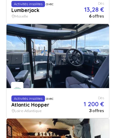
Dès
Activités insolites
avec
13,28 €
Lumberjack
6
offres
Moselle
Dès
Activités insolites
avec
1 200 €
Atlantic Hopper
3
offres
Loire-Atlantique