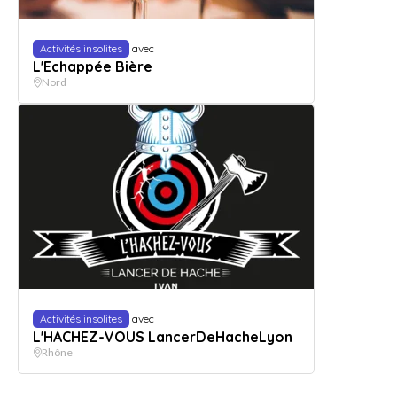
Activités insolites
avec
L'Echappée Bière
Nord
Activités insolites
avec
L'HACHEZ-VOUS LancerDeHacheLyon
Rhône