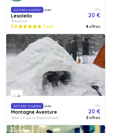
Dès
Activités insolites
avec
20 €
Lesoleilo
Aveyron
5.0
1 avis
4
offres
Dès
Activités insolites
avec
20 €
Montagne Aventure
3
offres
Ain + 3 autres départements