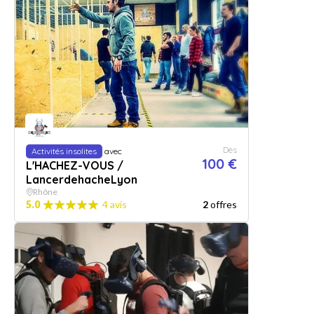
Dès
Activités insolites
avec
100 €
L'HACHEZ-VOUS /
LancerdehacheLyon
Rhône
5.0
4 avis
2
offres