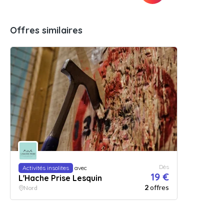
Offres similaires
Dès
Activités insolites
avec
19 €
L'Hache Prise Lesquin
2
offres
Nord