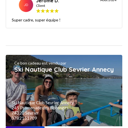
Jérôme D.
JD
Client
Super cadre, super équipe !
Ce bon cadeau est vendu par
Ski Nautique Club Sevrier Annecy
Ski Nautique Club Sevrier Annecy
245 Promenade des Borenges
74320 Sevrier
0782151709