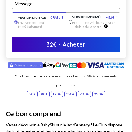
Message :
VERSION IMPRIMÉE
€
VERSION DIGITALE
GRATUIT
+
5.99
*
Envoyée par email
Expédié en 24h jours ouvrés
immédiatement
+ délais de la poste.
32
€
- Acheter
Ou offrez une carte cadeau valable chez nos 786 établissements
partenaires :
50€
80€
120€
150€
200€
250€
Ce bon comprend
Venez découvrir le BabySki sur le lac d'Annecy ! Le Club dispose
de tout le matériel et les bateaux adaptés à la pratique en toute