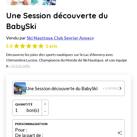
Une Session découverte du
BabySki
Vendu par
Ski Nautique Club Sevrier Annecy
5.0
1 avis
Découvrez les joies des sports nautiques sur le Lac d'Annecy avec
Clémentine Lucine, Championne du Monde de Ski Nautique, et son équipe
p...
Lire la suite
Une Session découverte du BabySki
+ 5 OFFRES
QUANTITÉ
1
bon(s)
PERSONNALISATION
Pour :
De la part de :