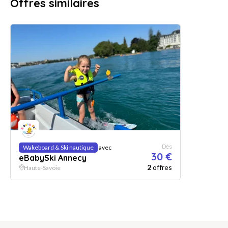
Offres similaires
Dès
Wakeboard & Ski nautique
avec
30 €
eBabySki Annecy
2
offres
Haute-Savoie