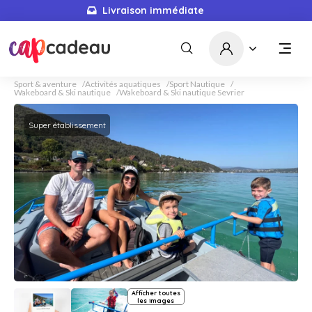
Livraison immédiate
Sport & aventure
Activités aquatiques
Sport Nautique
Wakeboard & Ski nautique
Wakeboard & Ski nautique Sevrier
Super établissement
Afficher toutes
les images