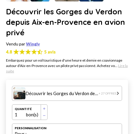
Découvrir les Gorges du Verdon
depuis Aix-en-Provence en avion
privé
Vendu par
Wingly
4.8
5 avis
Embarquez pour un vol touristique d'une heure et demie en coavionnage
autour d'Aix-en-Provence avec un pilote privé passionné. Achetez vo...
Lire la
suite
Découvrir les Gorges du Verdon depuis Aix-en-Provence en avion privé
+ 27 OFFRES
QUANTITÉ
1
bon(s)
PERSONNALISATION
Pour :