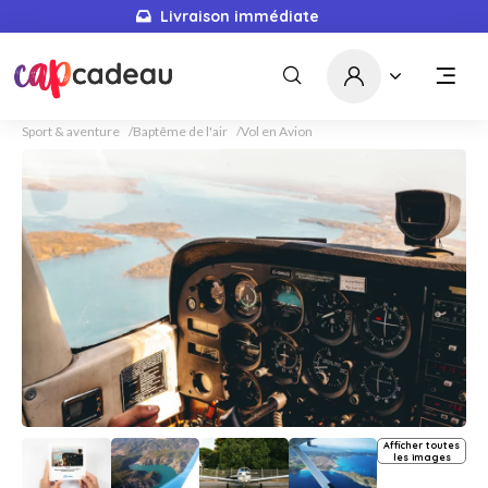
Livraison immédiate
Sport & aventure
Baptême de l'air
Vol en Avion
Afficher toutes
les images