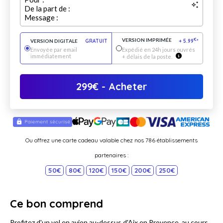
De la part de :
Message :
VERSION IMPRIMÉE
€
VERSION DIGITALE
GRATUIT
+
5.99
*
Envoyée par email
Expédié en 24h jours ouvrés
immédiatement
+ délais de la poste.
299
€
- Acheter
Ou offrez une carte cadeau valable chez nos 786 établissements
partenaires :
50€
80€
120€
150€
200€
250€
Ce bon comprend
Profitez d'un vol en avion au-dessus d'Aix en Provence, au cours