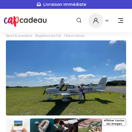
Livraison immédiate
Sport & aventure
Baptême de l'air
Vol en Avion
Afficher toutes
les images