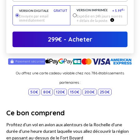
VERSION IMPRIMÉE
€
VERSION DIGITALE
GRATUIT
+
5.99
*
Envoyée par email
Expédié en 24h jours ouvrés
immédiatement
+ délais de la poste.
299
€
- Acheter
Ou offrez une carte cadeau valable chez nos 786 établissements
partenaires :
50€
80€
120€
150€
200€
250€
Ce bon comprend
Profitez d'un vol en avion aux alentours de la Rochelle d'une
durée d'une heure durant laquelle vous allez découvrir la région
en passant au-dessus de le Fort Boyard