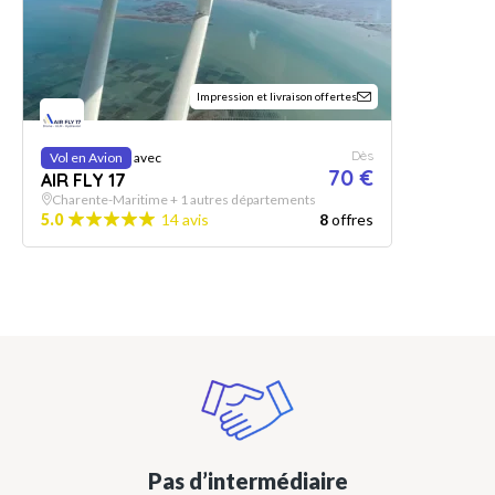
Impression et livraison offertes
Dès
Vol en Avion
avec
70 €
AIR FLY 17
Charente-Maritime + 1 autres départements
5.0
14 avis
8
offres
Pas d’intermédiaire