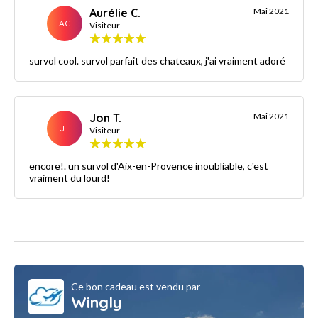
Aurélie C.
Mai 2021
AC
Visiteur
survol cool. survol parfait des chateaux, j'ai vraiment adoré
Jon T.
Mai 2021
JT
Visiteur
encore!. un survol d'Aix-en-Provence inoubliable, c'est
vraiment du lourd!
Ce bon cadeau est vendu par
Wingly