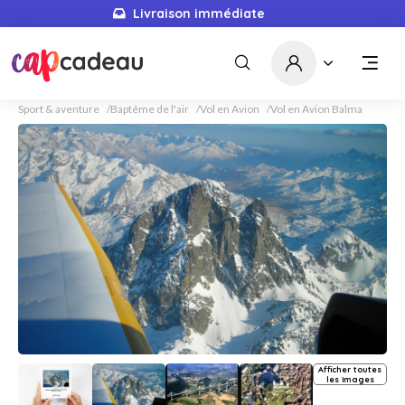
Livraison immédiate
Sport & aventure
Baptême de l'air
Vol en Avion
Vol en Avion Balma
Afficher toutes
les images