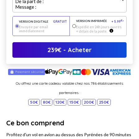
De la part de :
Message :
VERSION IMPRIMÉE
€
VERSION DIGITALE
GRATUIT
+
5.99
*
Envoyée par email
Expédié en 24h jours ouvrés
immédiatement
+ délais de la poste.
239
€
- Acheter
Ou offrez une carte cadeau valable chez nos 786 établissements
partenaires :
50€
80€
120€
150€
200€
250€
Ce bon comprend
Profitez d'un vol en avion au dessus des Pyrénées de 90 minutes