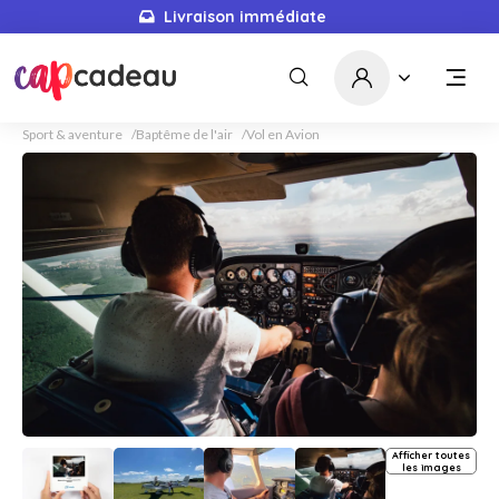
Livraison immédiate
Sport & aventure
Baptême de l'air
Vol en Avion
Afficher toutes
les images