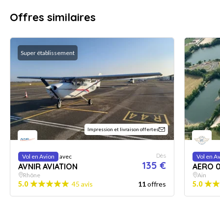
Offres similaires
Super établissement
Impression et livraison offertes
Dès
Vol en Avion
avec
Vol en A
135 €
AVNIR AVIATION
AERO 0
Rhône
Ain
5.0
45 avis
11
offres
5.0