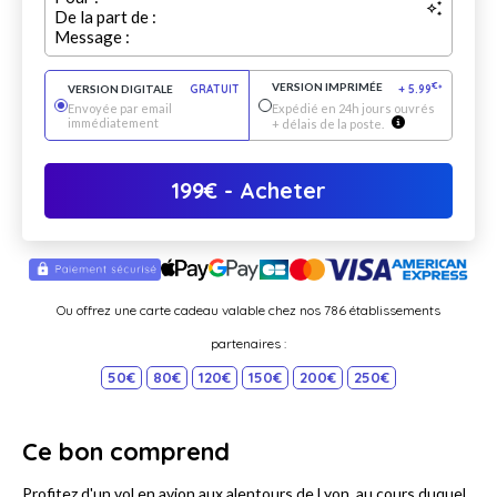
De la part de :
Message :
VERSION IMPRIMÉE
€
VERSION DIGITALE
GRATUIT
+
5.99
*
Envoyée par email
Expédié en 24h jours ouvrés
immédiatement
+ délais de la poste.
199
€
- Acheter
Ou offrez une carte cadeau valable chez nos 786 établissements
partenaires :
50€
80€
120€
150€
200€
250€
Ce bon comprend
Profitez d'un vol en avion aux alentours de Lyon, au cours duquel