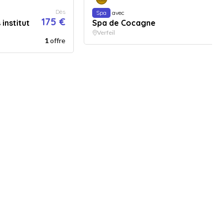
Dès
Spa
avec
175 €
institut
Spa de Cocagne
3
Verfeil
1
offre