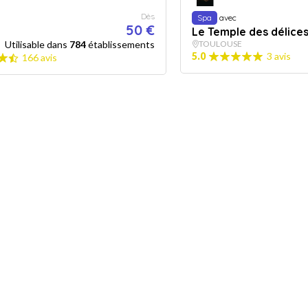
Dès
Spa
avec
50 €
Le Temple des délices 
Utilisable dans
784
établissements
TOULOUSE
5.0
3 avis
166 avis