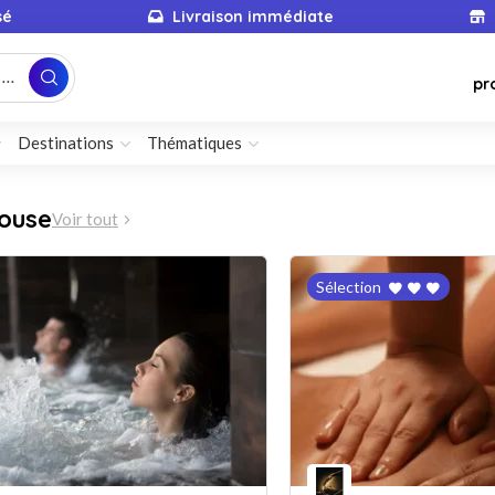
sé
Livraison immédiate
...
pr
Destinations
Thématiques
louse
Voir tout
Sélection