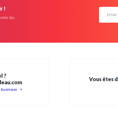
r !
utes les
l ?
Vous êtes d
adeau.com
 business