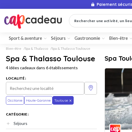
Paiement sécuri
Rechercher une activité, un lieu 
Sport & aventure
Séjours
Gastronomie
Bien-être
Bien-être
Spa & Thalasso
Spa & Thalasso Toulouse
Spa & Thalasso Toulouse
Spa Tou
4 idées cadeaux dans 6 établissements
LOCALITÉ :
Occitanie
Haute-Garonne
Toulouse
CATÉGORIE :
Séjours