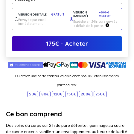
VERSION
+
5.99
€
VERSION DIGITALE
GRATUIT
IMPRIMÉE
OFFERT
Envoyée par email
Expédié en 24h jours ouvrés
immédiatement
+ délais de la poste.
175
€
- Acheter
Ou offrez une carte cadeau valable chez nos 786 établissements
partenaires :
50€
80€
120€
150€
200€
250€
Ce bon comprend
Des soins du corps sur 2 h de pure détente : gommage au sucre
de canne encens, vanille + un enveloppement au beurre de karité