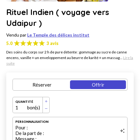
Rituel Indien ( voyage vers
Udaipur )
Vendu par
Le Temple des délices institut
5.0
3 avis
Des soins du corps sur 2 h de pure détente : gommage au sucre de canne
encens, vanille + un enveloppement au beurre de karité + un massag...
Lire la
suite
Réserver
Offrir
QUANTITÉ
1
bon(s)
PERSONNALISATION
Pour :
De la part de :
Message :