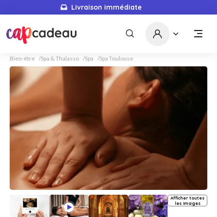
Livraison immédiate
Bien-être
Spa & Thalasso
Spa
Spa Toulouse
Afficher toutes
les images