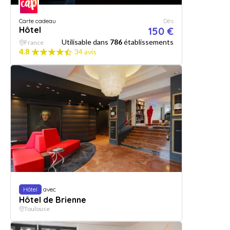
Carte cadeau
Dès
Hôtel
150 €
Utilisable dans
786
établissements
France
4.8
34 avis
Hôtel
avec
Hôtel de Brienne
Toulouse