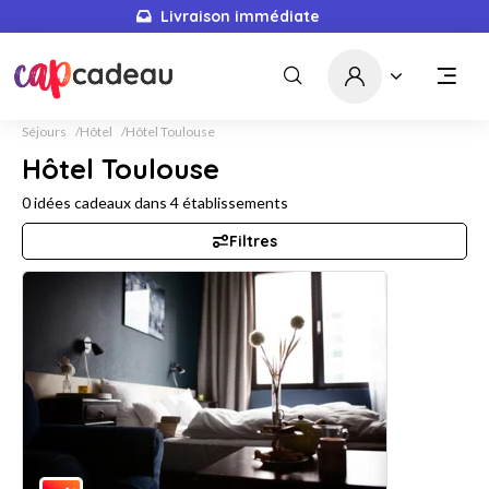
Livraison immédiate
Séjours
Hôtel
Hôtel Toulouse
Hôtel Toulouse
0
idées cadeaux dans
4
établissements
Filtres