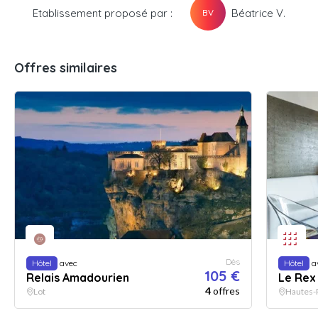
Etablissement proposé par :
Béatrice V.
BV
Offres similaires
Dès
Hôtel
avec
Hôtel
a
105 €
Relais Amadourien
Le Rex
4
offres
Lot
Hautes-