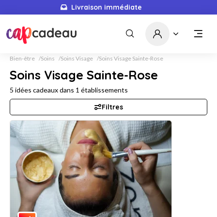
Livraison immédiate
Bien-être
Soins
Soins Visage
Soins Visage Sainte-Rose
Soins Visage Sainte-Rose
5
idées cadeaux dans
1
établissements
Filtres