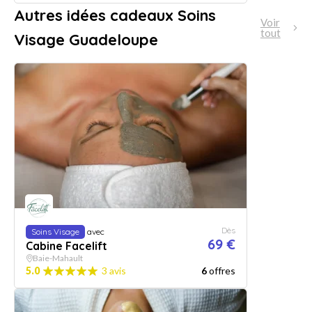
Autres idées cadeaux Soins
Voir
tout
Visage Guadeloupe
Dès
Soins Visage
avec
69 €
Cabine Facelift
Baie-Mahault
5.0
3 avis
6
offres