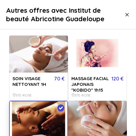
Livraison immédiate
Autres offres avec Institut de
beauté Abricotine Guadeloupe
Bien-être
Soins
Soins Visage
Soins Visage Sainte-Rose
SOIN VISAGE
70 €
MASSAGE FACIAL
120 €
NETTOYANT 1H
JAPONAIS
"KOBIDO" 1h15
STE-ROSE
STE-ROSE
Afficher toutes
les images