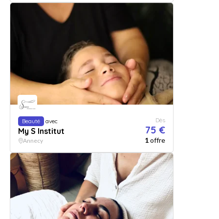
Dès
Beauté
avec
75 €
My S Institut
1
offre
Annecy