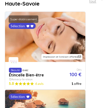
tout
Haute-Savoie
Super établissement
Sélection
Impression et livraison offertes
Dès
Beauté
avec
100 €
Étincelle Bien-être
Annecy-le-vieux
5.0
6 avis
1
offre
Sélection