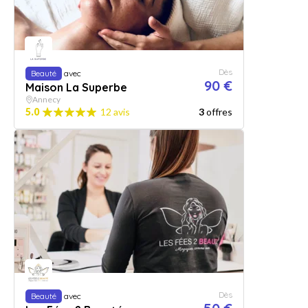
Dès
Beauté
avec
90 €
Maison La Superbe
Annecy
5.0
12 avis
3
offres
Dès
Beauté
avec