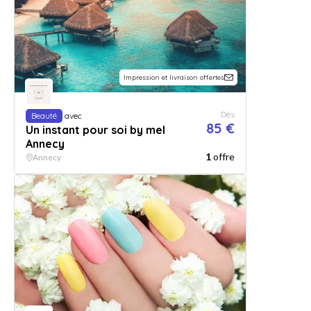
Impression et livraison offertes
Dès
Beauté
avec
85 €
Un instant pour soi by mel
Annecy
1
offre
Annecy