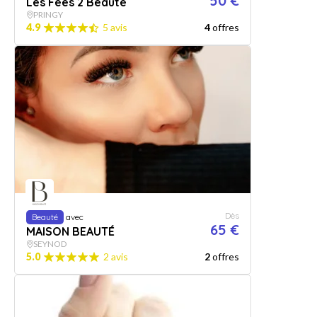
50 €
Les Fées 2 Beauté
PRINGY
4.9
5 avis
4
offres
Dès
Beauté
avec
65 €
MAISON BEAUTÉ
SEYNOD
5.0
2 avis
2
offres