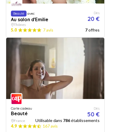
Dès
Beauté
avec
20 €
Au salon d'Emilie
Thônes
5.0
7 avis
7
offres
Carte cadeau
Dès
Beauté
50 €
Utilisable dans
786
établissements
France
4.9
167 avis