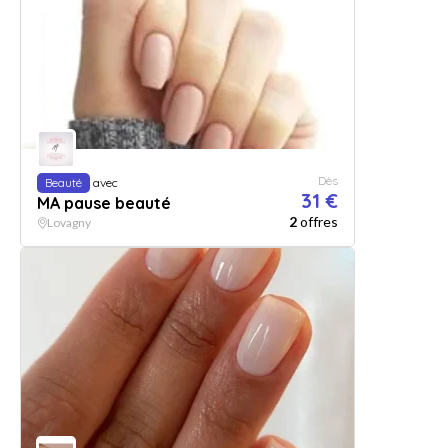
Dès
Beauté
avec
31 €
MA pause beauté
2
offres
Lovagny