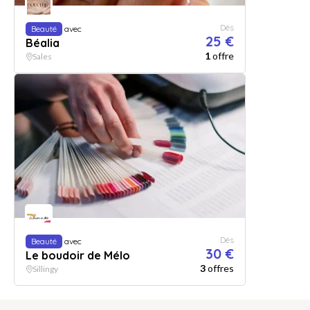
Dès
Beauté
avec
25 €
Béalia
1
offre
Sales
Dès
Beauté
avec
30 €
Le boudoir de Mélo
3
offres
Sillingy