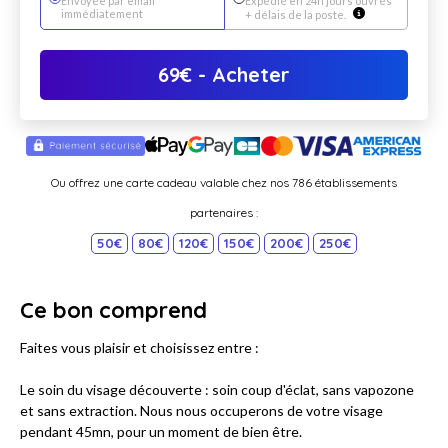
Envoyée par email
Expédié en 24h jours ouvrés
immédiatement
+ délais de la poste.
69
€
- Acheter
Ou offrez une carte cadeau valable chez nos 786 établissements
partenaires :
50€
80€
120€
150€
200€
250€
Ce bon comprend
Faites vous plaisir et choisissez entre :
Le soin du visage découverte : soin coup d'éclat, sans vapozone
et sans extraction. Nous nous occuperons de votre visage
pendant 45mn, pour un moment de bien être.