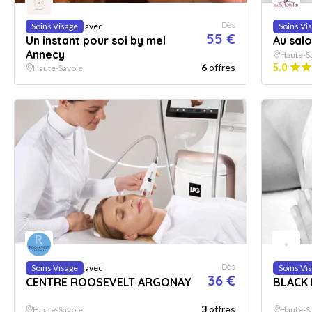
Dès
Soins Visage
avec
Soins Vi
55 €
Un instant pour soi by mel
Au salo
Annecy
Haute-S
6
offres
5.0
Haute-Savoie
Dès
Soins Visage
avec
Soins Vi
36 €
CENTRE ROOSEVELT ARGONAY
BLACK
3
offres
Haute-Savoie
Haute-S