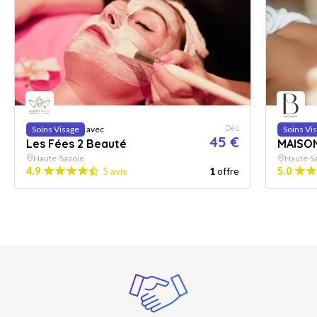
Dès
Soins Visage
avec
Soins Vi
45 €
Les Fées 2 Beauté
MAISO
Haute-Savoie
Haute-S
4.9
5 avis
1
offre
5.0