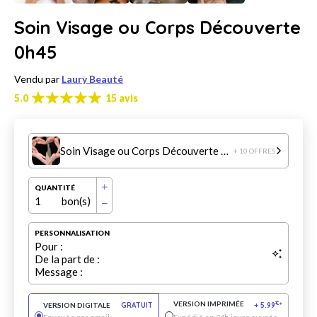
Soin Visage ou Corps Découverte
0h45
Vendu par
Laury Beauté
5.0
15 avis
Soin Visage ou Corps Découverte 0h45
+ 10 OFFRES
QUANTITÉ
1
bon(s)
PERSONNALISATION
Pour :
De la part de :
Message :
VERSION IMPRIMÉE
€
VERSION DIGITALE
GRATUIT
+
5.99
*