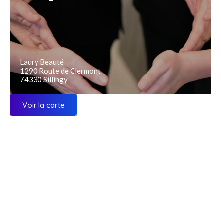
Laury Beauté
1290 Route de Clermont
74330 Sillingy
Voir la carte