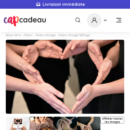
Livraison immédiate
Bien-être
Soins
Soins Visage
Soins Visage Sillingy
Afficher toutes
les images