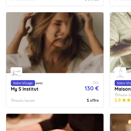
Dès
Soins Visage
avec
Soins Vi
130 €
My S Institut
Maison
Haute-S
1
offre
5.0
Haute-Savoie