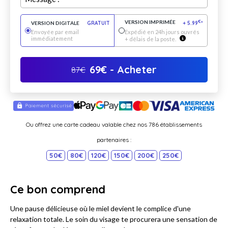
VERSION IMPRIMÉE
€
VERSION DIGITALE
GRATUIT
+
5.99
*
Envoyée par email
Expédié en 24h jours ouvrés
immédiatement
+ délais de la poste.
69
€
- Acheter
87
€
Ou offrez une carte cadeau valable chez nos 786 établissements
partenaires :
50€
80€
120€
150€
200€
250€
Ce bon comprend
Une pause délicieuse où le miel devient le complice d'une
relaxation totale. Le soin du visage te procurera une sensation de