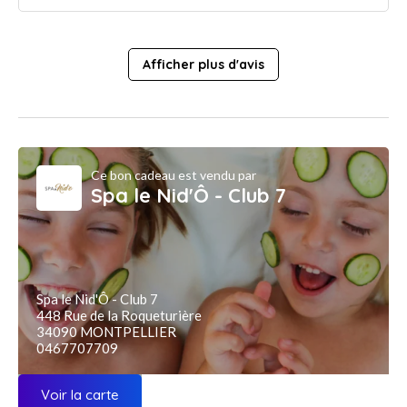
Afficher plus d'avis
Ce bon cadeau est vendu par
Spa le Nid'Ô - Club 7
Spa le Nid'Ô - Club 7
448 Rue de la Roqueturière
34090 MONTPELLIER
0467707709
Voir la carte