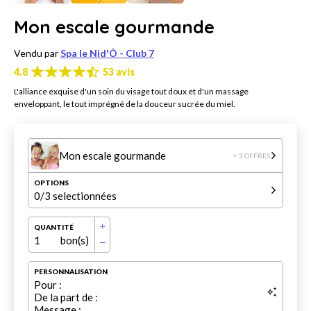
Mon escale gourmande
Vendu par
Spa le Nid'Ô - Club 7
4.8
53 avis
L'alliance exquise d'un soin du visage tout doux et d'un massage
enveloppant, le tout imprégné de la douceur sucrée du miel.
Mon escale gourmande
+ 3 OFFRES
OPTIONS
0
/3 selectionnées
QUANTITÉ
1
bon(s)
PERSONNALISATION
Pour :
De la part de :
Message :