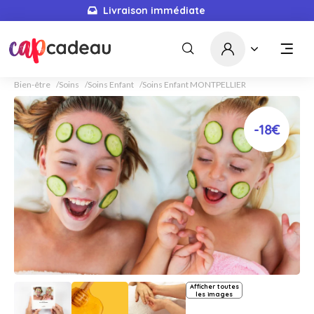
Livraison immédiate
Bien-être
Soins
Soins Enfant
Soins Enfant MONTPELLIER
-18€
Afficher toutes
les images