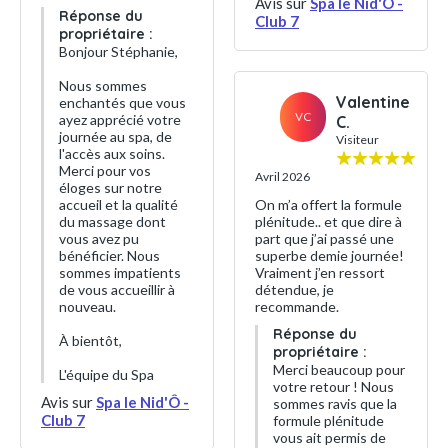
Avis sur
Spa le Nid'Ô -
Réponse du
Club 7
propriétaire :
Bonjour Stéphanie,
Nous sommes
Valentine
enchantés que vous
VC
ayez apprécié votre
C.
journée au spa, de
Visiteur
l'accès aux soins.
Merci pour vos
Avril 2026
éloges sur notre
accueil et la qualité
On m’a offert la formule
du massage dont
plénitude.. et que dire à
vous avez pu
part que j’ai passé une
bénéficier. Nous
superbe demie journée!
sommes impatients
Vraiment j’en ressort
de vous accueillir à
détendue, je
nouveau.
recommande.
Réponse du
À bientôt,
propriétaire :
Merci beaucoup pour
L'équipe du Spa
votre retour ! Nous
Avis sur
Spa le Nid'Ô -
sommes ravis que la
Club 7
formule plénitude
vous ait permis de