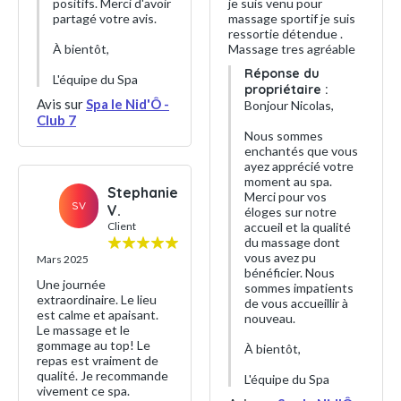
positifs. Merci d'avoir
je suis venu pour
partagé votre avis.
massage sportif je suis
ressortie détendue .
À bientôt,
Massage tres agréable
Réponse du
L'équipe du Spa
propriétaire :
Avis sur
Spa le Nid'Ô -
Bonjour Nicolas,
Club 7
Nous sommes
enchantés que vous
ayez apprécié votre
moment au spa.
Stephanie
Merci pour vos
SV
V.
éloges sur notre
Client
accueil et la qualité
du massage dont
vous avez pu
Mars 2025
bénéficier. Nous
Une journée
sommes impatients
extraordinaire. Le lieu
de vous accueillir à
est calme et apaisant.
nouveau.
Le massage et le
gommage au top! Le
À bientôt,
repas est vraiment de
qualité. Je recommande
L'équipe du Spa
vivement ce spa.