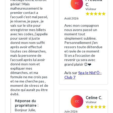
PC
génial ! Mais
C.
malheureusement le
Visiteur
premier contact a
l’accueil c’est mal passé,
Août 2026
je réserve, je paye , je
vais sur le site pour
Avec mon compagnon
enregistrer mes billets
nous avons passé un
avec les codes, j’appelle
moment tout
pour savoir si juste
simplement sublime.
donné mon nom suffit
Personnellement j'en
après avoir effectué
ressors toute détendue
toutes ces démarches,
et ravie de ce moment
mais la personne de
Si on a l'occasion de
l’accueil après lui avoir
revenir ça sera avec
donné mon nom et
grand plaisir 😊❤️
expliquer mes
démarches, et ma
Avis sur
Spa le Nid'Ô -
formule ne me crois pas
Club 7
et ne me cherche pas ,
moment de stress et de
doute qui aurait pu être
évité.
Celine C.
Réponse du
CC
Visiteur
propriétaire :
Bonjour Julie,
Juin 2026