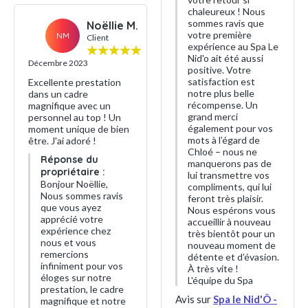
chaleureux ! Nous
sommes ravis que
Noëllie M.
votre première
NM
Client
expérience au Spa Le
Nid'o ait été aussi
Décembre 2023
positive. Votre
satisfaction est
Excellente prestation
notre plus belle
dans un cadre
récompense. Un
magnifique avec un
grand merci
personnel au top ! Un
également pour vos
moment unique de bien
mots à l’égard de
être. J'ai adoré !
Chloé – nous ne
Réponse du
manquerons pas de
propriétaire :
lui transmettre vos
Bonjour Noëllie,
compliments, qui lui
Nous sommes ravis
feront très plaisir.
que vous ayez
Nous espérons vous
apprécié votre
accueillir à nouveau
expérience chez
très bientôt pour un
nous et vous
nouveau moment de
remercions
détente et d’évasion.
infiniment pour vos
À très vite !
éloges sur notre
L'équipe du Spa
prestation, le cadre
Avis sur
Spa le Nid'Ô -
magnifique et notre