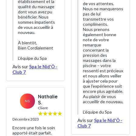
établissement et la
de vos attentes.
qualité du massage
Nous ne manquerons
dont vous avez pu
pas de lui
bénéficier. Nous
transmettre vos
sommes impatients
compliments.
de vous accueillir à
Nous prenons
nouveau.
également bonne
note de votre
À bientôt,
remarque
Bien Cordialement
concernant la
pression des
L'équipe du Spa
massages dans la
piscine – votre
Avis sur
Spa le Nid'Ô -
ressenti est précieux
Club 7
et nous allons veiller
à ajuster cela pour
que l'expérience soit
encore plus agréable.
Nathalie
Au plaisir de vous
NS
accueillir de nouveau,
S.
Client
L'équipe du Spa
Décembre 2023
Avis sur
Spa le Nid'Ô -
Club 7
Encore une fois le soin
apporté était parfait.