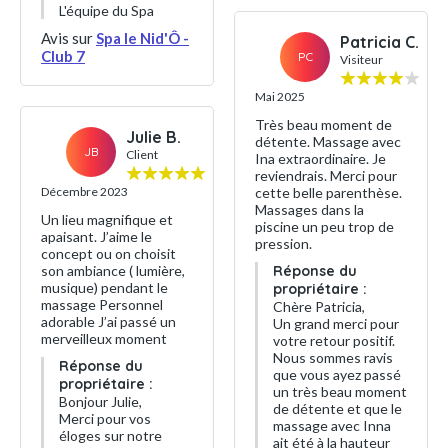
L'équipe du Spa
Avis sur
Spa le Nid'Ô -
Patricia C.
Club 7
PC
Visiteur
Mai 2025
Très beau moment de
Julie B.
détente. Massage avec
JB
Client
Ina extraordinaire. Je
reviendrais. Merci pour
Décembre 2023
cette belle parenthèse.
Massages dans la
Un lieu magnifique et
piscine un peu trop de
apaisant. J’aime le
pression.
concept ou on choisit
son ambiance ( lumière,
Réponse du
musique) pendant le
propriétaire :
massage Personnel
Chère Patricia,
adorable J’ai passé un
Un grand merci pour
merveilleux moment
votre retour positif.
Nous sommes ravis
Réponse du
que vous ayez passé
propriétaire :
un très beau moment
Bonjour Julie,
de détente et que le
Merci pour vos
massage avec Inna
éloges sur notre
ait été à la hauteur