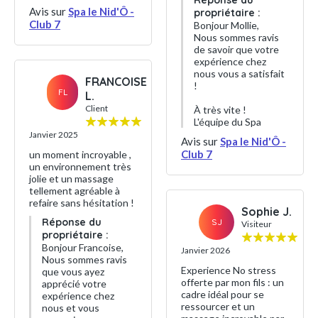
Réponse du
Avis sur
Spa le Nid'Ô -
propriétaire :
Club 7
Bonjour Mollie,
Nous sommes ravis
de savoir que votre
expérience chez
nous vous a satisfait
FRANCOISE
!
FL
L.
Client
À très vite !
L'équipe du Spa
Janvier 2025
Avis sur
Spa le Nid'Ô -
Club 7
un moment incroyable ,
un environnement très
jolie et un massage
tellement agréable à
refaire sans hésitation !
Sophie J.
Réponse du
SJ
Visiteur
propriétaire :
Bonjour Francoise,
Janvier 2026
Nous sommes ravis
Experience No stress
que vous ayez
offerte par mon fils : un
apprécié votre
cadre idéal pour se
expérience chez
ressourcer et un
nous et vous