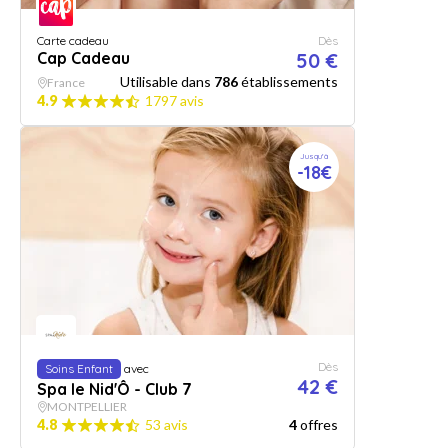
Carte cadeau
Dès
Cap Cadeau
50 €
Utilisable dans
786
établissements
France
4.9
1797 avis
Jusqu'à
-18€
Dès
Soins Enfant
avec
42 €
Spa le Nid'Ô - Club 7
MONTPELLIER
4.8
53 avis
4
offres