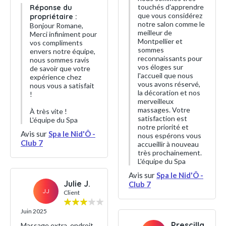
touchés d'apprendre
Réponse du
que vous considérez
propriétaire :
notre salon comme le
Bonjour Romane,
meilleur de
Merci infiniment pour
Montpellier et
vos compliments
sommes
envers notre équipe,
reconnaissants pour
nous sommes ravis
vos éloges sur
de savoir que votre
l'accueil que nous
expérience chez
vous avons réservé,
nous vous a satisfait
la décoration et nos
!
merveilleux
massages. Votre
À très vite !
satisfaction est
L'équipe du Spa
notre priorité et
Avis sur
Spa le Nid'Ô -
nous espérons vous
Club 7
accueillir à nouveau
très prochainement.
L'équipe du Spa
Avis sur
Spa le Nid'Ô -
Julie J.
Club 7
JJ
Client
Juin 2025
Prescilla
Massage extra, endroit