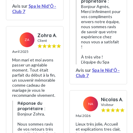
propriétaire :
Avis sur
Spa le Nid'Ô -
Bonjour Agnès,
Club 7
Merci infiniment pour
vos compliments
envers notre équipe,
nous sommes ravis
de savoir que votre
Zohra A.
expérience chez
ZA
Client
nous vous a satisfait
!
Avril 2025
À très vite !
Mon mari et moi avons
L'équipe du Spa
passer un agréable
moment. Tout était
Avis sur
Spa le Nid'Ô -
parfait du début à la fin,
Club 7
un souvenir mémorable
comme cadeau de
mariage je vous le
recommande vivement.
Nicolas A.
Réponse du
NA
Visiteur
propriétaire :
Bonjour Zohra,
Mai 2026
Nous sommes ravis
Lieux très jolie, Accueil
de vos retours très
et explications tres clair,