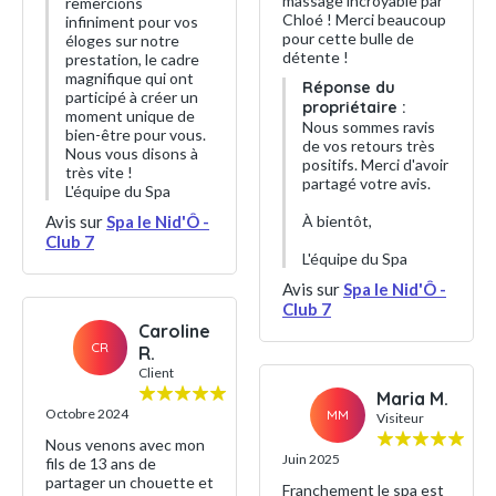
massage incroyable par
remercions
Chloé ! Merci beaucoup
infiniment pour vos
pour cette bulle de
éloges sur notre
détente !
prestation, le cadre
magnifique qui ont
Réponse du
participé à créer un
propriétaire :
moment unique de
Nous sommes ravis
bien-être pour vous.
de vos retours très
Nous vous disons à
positifs. Merci d'avoir
très vite !
partagé votre avis.
L'équipe du Spa
Avis sur
Spa le Nid'Ô -
À bientôt,
Club 7
L'équipe du Spa
Avis sur
Spa le Nid'Ô -
Club 7
Caroline
CR
R.
Client
Maria M.
Octobre 2024
MM
Visiteur
Nous venons avec mon
Juin 2025
fils de 13 ans de
partager un chouette et
Franchement le spa est