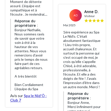
Moment de détente
assuré. L'équipe est
sympathique et à
Anne D.
l'écoute . Je reviendrai....
AD
Visiteur
Réponse du
propriétaire :
Mai 2025
Bonjour Nathalie,
1ère expérience au Spa
Nous sommes ravis
Le Nid'o. C'était
de savoir que votre
absolument fantastique
soin à été à la
! Lieu très propre,
hauteur de vos
accueil chaleureux. Et
attentes. Nous vous
surtout la personne qui
remercions d'avoir
s'est occupé de moi, je
pris le temps de nous
crois qu'elle s'appelle
faire part de ces
Chloé, à été adorable,
agréables retours.
professionnelle, à
l'écoute. Et elle a des
A très bientôt
doigts de fée ! J'avais
l'impression d'être dans
Bien Cordialement
un autre monde. Merci !
L'équipe du Spa
Réponse du
Avis sur
Spa le Nid'Ô -
propriétaire :
Club 7
Bonjour Anne,
Merci infiniment pour
votre retour si