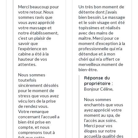
Merci beaucoup pour
Un très bon moment de
votre retour. Nous
détente dont j'avais
sommes ravis que
bien besoin. Le massage
vous ayez apprécié
et le soin visage ont été
votre massage et
topissimes et réalisés
notre établissement,
avec des mains de
c’est un plaisir de
maître. Merci pour ce
savoir que
moment d'exception à la
l’expérience en
professionnelle qui m'a
cabine a été à la
détendue et à mon
hauteur de vos
chéri qui m'a offert ce
attentes.
merveilleux moment de
bien-être.
Nous sommes
Réponse du
toutefois
propriétaire :
sincèrement désolés
Bonjour Céline,
pour le moment de
stress que vous avez
Nous sommes
vécu lors de la prise
enchantés que vous
de rendez vous.
ayez apprécié votre
Votre remarque
moment au spa, de
concernant l’accueil a
l'accès aux soins.
bien été prise en
Merci pour vos
compte, et nous
éloges sur notre
comprenons tout à
accueil,la qualité des
fait que cette