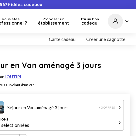
5679
idées cadeaux
Vous êtes
Proposer un
J'ai un bon
ofessionnel ?
établissement
cadeau
Carte cadeau
Créer une cagnotte
our en Van aménagé 3 jours
par
LOUTIPI
us au volant d'un van !
Séjour en Van aménagé 3 jours
+ 3 OFFRES
IONS
 selectionnées