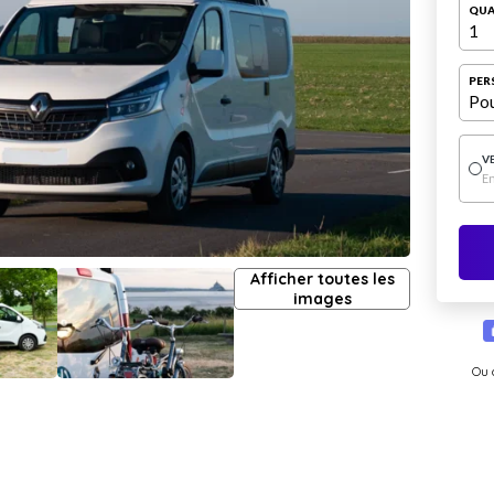
QUA
1
PER
Pou
V
E
Afficher toutes les
images
Ou 