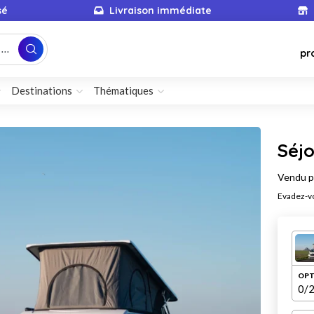
sé
Livraison immédiate
...
pr
Destinations
Thématiques
Séj
Vendu 
Evadez-vo
OPT
0
/2