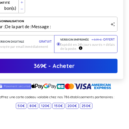
NTITÉ
bon(s)
SONNALISATION
r :
De la part de :
Message :
VERSION IMPRIMÉE
+
5.99
€
OFFERT
ERSION DIGITALE
GRATUIT
Expédié en 24h jours ouvrés + délais
nvoyée par email immédiatement
de la poste.
369
€
- Acheter
offrez une carte cadeau valable chez nos 786 établissements partenaires :
50€
80€
120€
150€
200€
250€