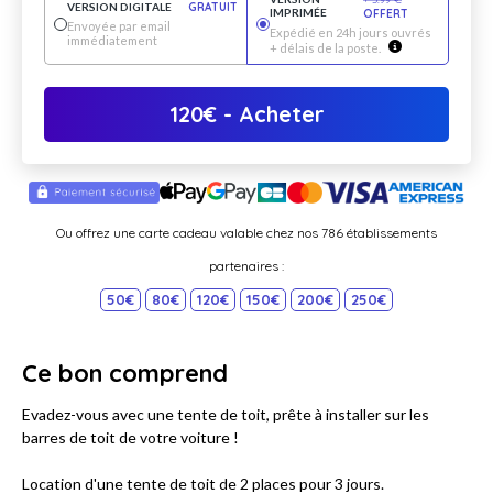
VERSION DIGITALE
GRATUIT
IMPRIMÉE
OFFERT
Envoyée par email
Expédié en 24h jours ouvrés
immédiatement
+ délais de la poste.
120
€
- Acheter
Ou offrez une carte cadeau valable chez nos 786 établissements
partenaires :
50€
80€
120€
150€
200€
250€
Ce bon comprend
Evadez-vous avec une tente de toit, prête à installer sur les
barres de toit de votre voiture !
Location d'une tente de toit de 2 places pour 3 jours.