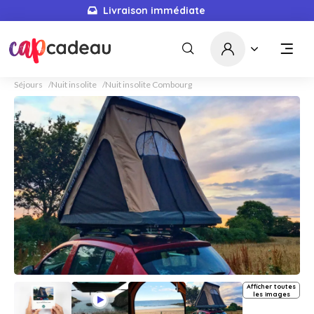
Livraison immédiate
Séjours
Nuit insolite
Nuit insolite Combourg
Afficher toutes
les images