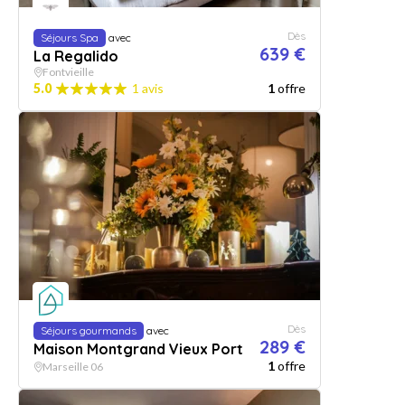
Dès
Séjours Spa
avec
639 €
La Regalido
Fontvieille
5.0
1 avis
1
offre
Dès
Séjours gourmands
avec
289 €
Maison Montgrand Vieux Port
1
offre
Marseille 06