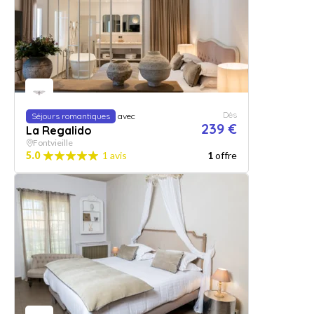
Dès
Séjours romantiques
avec
239 €
La Regalido
Fontvieille
5.0
1 avis
1
offre