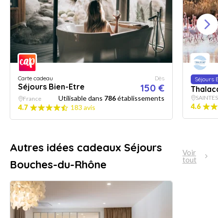
Carte cadeau
Dès
Séjours 
Séjours Bien-Etre
150 €
Thalac
Utilisable dans
786
établissements
SAINTE
France
4.6
4.7
183 avis
Autres idées cadeaux Séjours
Voir
tout
Bouches-du-Rhône