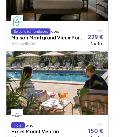
Dès
Séjours romantiques
avec
229 €
Maison Montgrand Vieux Port
1
offre
Marseille 06
Dès
Hôtel
avec
150 €
Hotel Mount Ventùri