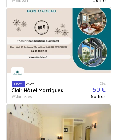
1
offre
Rousset
Dès
Hôtel
avec
50 €
Clair Hôtel Martigues
6
offres
Martigues