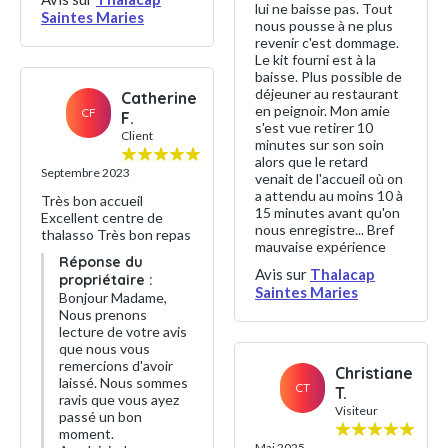
lui ne baisse pas. Tout
Saintes Maries
nous pousse à ne plus
revenir c'est dommage.
Le kit fourni est à la
baisse. Plus possible de
déjeuner au restaurant
Catherine
en peignoir. Mon amie
CF
F.
s'est vue retirer 10
Client
minutes sur son soin
alors que le retard
Septembre 2023
venait de l'accueil où on
a attendu au moins 10 à
Très bon accueil
15 minutes avant qu'on
Excellent centre de
nous enregistre... Bref
thalasso Très bon repas
mauvaise expérience
Réponse du
Avis sur
Thalacap
propriétaire :
Saintes Maries
Bonjour Madame,
Nous prenons
lecture de votre avis
que nous vous
remercions d'avoir
Christiane
laissé. Nous sommes
CT
T.
ravis que vous ayez
Visiteur
passé un bon
moment.
Mai 2025