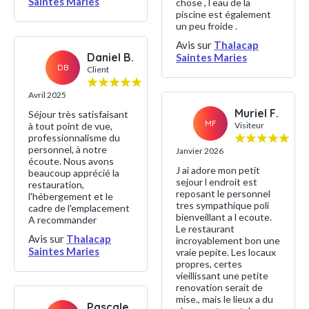
Saintes Maries
chose , l eau de la
piscine est également
un peu froide .
Avis sur
Thalacap
Daniel B.
Saintes Maries
DB
Client
Avril 2025
Muriel F.
Séjour très satisfaisant
MF
à tout point de vue,
Visiteur
professionnalisme du
personnel, à notre
Janvier 2026
écoute. Nous avons
J ai adore mon petit
beaucoup apprécié la
sejour l endroit est
restauration,
reposant le personnel
l'hébergement et le
tres sympathique poli
cadre de l'emplacement
bienveillant a l ecoute.
A recommander
Le restaurant
Avis sur
Thalacap
incroyablement bon une
Saintes Maries
vraie pepite. Les locaux
propres, certes
vieillissant une petite
renovation serait de
mise., mais le lieux a du
Pascale