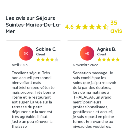
Les avis sur Séjours
35
Saintes-Maries-De-La-
4.6
avis
Mer
Sabine C.
Agnès B.
SC
AB
Client
Client
Avril 2026
Novembre 2022
Excellent séjour. Très
Sensation massage. Je
bon accueil, personnel
suis comblé par les
bienveillant mais
soins que j’ai pu recevoir
matériel un peu vétuste
de là par des équipes,
mais propre. Très bonne
lors de ma matinée à
literie et le restaurant
THALACAP, un grand
est super. La vue sur la
merci pour leurs
terrasse du petit
professionnalismes,
déjeuner sur la mer est
gentillesses et accueil,
très agréable. Il faut
je suis reparti en pleine
juste un peu rénover la
forme . En revanche au
thalasso
niveau des vestiaires,