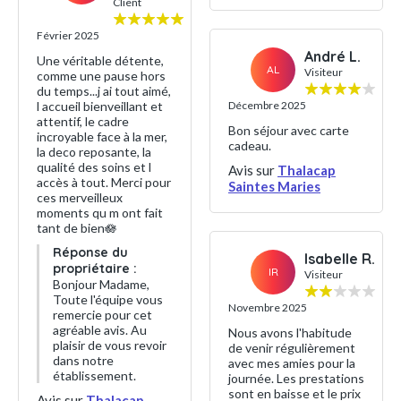
Client
Février 2025
André L.
Une véritable détente,
AL
Visiteur
comme une pause hors
du temps...j ai tout aimé,
l accueil bienveillant et
Décembre 2025
attentif, le cadre
Bon séjour avec carte
incroyable face à la mer,
cadeau.
la deco reposante, la
qualité des soins et l
Avis sur
Thalacap
accès à tout. Merci pour
Saintes Maries
ces merveilleux
moments qu m ont fait
tant de bien🪷
Réponse du
Isabelle R.
propriétaire :
IR
Visiteur
Bonjour Madame,
Toute l'équipe vous
Novembre 2025
remercie pour cet
agréable avis. Au
Nous avons l'habitude
plaisir de vous revoir
de venir régulièrement
dans notre
avec mes amies pour la
établissement.
journée. Les prestations
sont en baisse et le prix
Avis sur
Thalacap