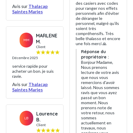
des casiers avec codes
Avis sur
Thalacap
pour ranger nos effets
Saintes Maries
personnels afin d’éviter
de déranger le
personnel, malgré qu’ils
soient très
compréhensifs. Très
MARLENE
belle thalasso et encore
MM
M.
une fois merci 🙏
Client
Réponse du
propriétaire :
Décembre 2025
Bonjour Madame,
service rapide pour
Nous prenons
acheter un bon. je suis
lecture de votre avis
ravie.
que nous vous
remercions d'avoir
Avis sur
Thalacap
laissé. Nous sommes
Saintes Maries
ravis que vous ayez
passé un bon
moment. Nous
prenons note de
votre retour, nous
Laurence
sommes
LB
B.
actuellement en
Client
travaux, nous
espérons vous