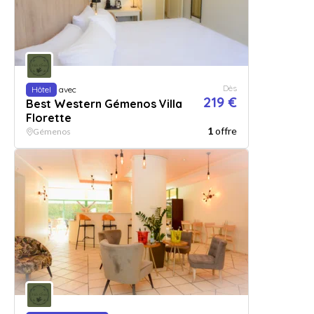
Dès
Hôtel
avec
219 €
Best Western Gémenos Villa
Florette
1
offre
Gémenos