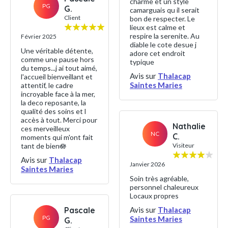
charme et un style
PG
G.
camarguais qu il serait
Client
bon de respecter. Le
lieux est calme et
respire la serenite. Au
Février 2025
diable le cote desue j
Une véritable détente,
adore cet endroit
comme une pause hors
typique
du temps...j ai tout aimé,
Avis sur
Thalacap
l'accueil bienveillant et
Saintes Maries
attentif, le cadre
incroyable face à la mer,
la deco reposante, la
qualité des soins et l
accès à tout. Merci pour
Nathalie
ces merveilleux
NC
C.
moments qui m'ont fait
tant de bien🪷
Visiteur
Avis sur
Thalacap
Janvier 2026
Saintes Maries
Soin très agréable,
personnel chaleureux
Locaux propres
Pascale
Avis sur
Thalacap
PG
Saintes Maries
G.