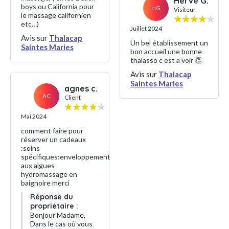
Hervé G.
boys ou California pour
HG
Visiteur
le massage californien
etc…)
Juillet 2024
Avis sur
Thalacap
Un bel établissement un
Saintes Maries
bon accueil une bonne
thalasso c est a voir 👏
Avis sur
Thalacap
Saintes Maries
agnes c.
AC
Client
Mai 2024
comment faire pour
réserver un cadeaux
:soins
spécifiques:enveloppement
aux algues
hydromassage en
baignoire merci
Réponse du
propriétaire :
Bonjour Madame,
Dans le cas où vous