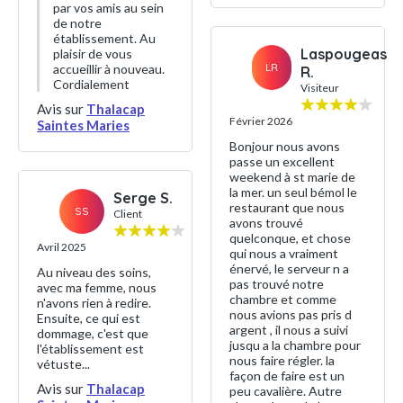
par vos amis au sein
de notre
établissement. Au
Laspougeas
plaisir de vous
LR
accueillir à nouveau.
R.
Cordialement
Visiteur
Avis sur
Thalacap
Février 2026
Saintes Maries
Bonjour nous avons
passe un excellent
weekend à st marie de
la mer. un seul bémol le
Serge S.
restaurant que nous
SS
Client
avons trouvé
quelconque, et chose
Avril 2025
qui nous a vraiment
énervé, le serveur n a
Au niveau des soins,
pas trouvé notre
avec ma femme, nous
chambre et comme
n'avons rien à redire.
nous avions pas pris d
Ensuite, ce qui est
argent , il nous a suivi
dommage, c'est que
jusqu a la chambre pour
l'établissement est
nous faire régler. la
vétuste...
façon de faire est un
Avis sur
Thalacap
peu cavalière. Autre