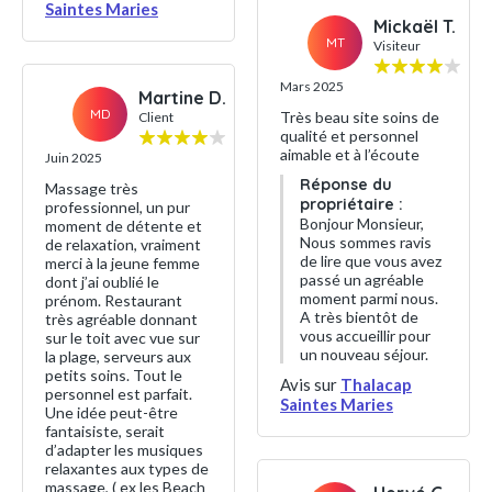
Saintes Maries
Mickaël T.
MT
Visiteur
Mars 2025
Martine D.
MD
Très beau site soins de
Client
qualité et personnel
aimable et à l’écoute
Juin 2025
Réponse du
Massage très
propriétaire :
professionnel, un pur
Bonjour Monsieur,
moment de détente et
Nous sommes ravis
de relaxation, vraiment
de lire que vous avez
merci à la jeune femme
passé un agréable
dont j’ai oublié le
moment parmi nous.
prénom. Restaurant
A très bientôt de
très agréable donnant
vous accueillir pour
sur le toit avec vue sur
un nouveau séjour.
la plage, serveurs aux
petits soins. Tout le
Avis sur
Thalacap
personnel est parfait.
Saintes Maries
Une idée peut-être
fantaisiste, serait
d’adapter les musiques
relaxantes aux types de
massage, ( ex les Beach