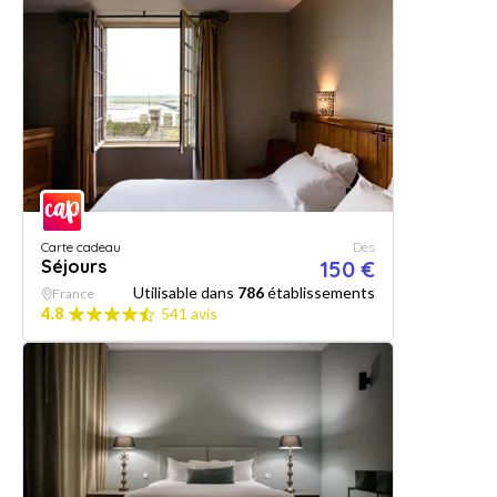
Carte cadeau
Dès
Séjours
150 €
Utilisable dans
786
établissements
France
4.8
541 avis