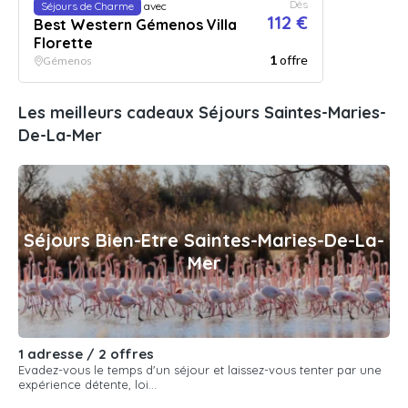
Dès
Séjours de Charme
avec
112 €
Best Western Gémenos Villa
Florette
1
offre
Gémenos
Les meilleurs cadeaux Séjours Saintes-Maries-
De-La-Mer
Séjours Bien-Etre Saintes-Maries-De-La-
Mer
1 adresse / 2 offres
Evadez-vous le temps d'un séjour et laissez-vous tenter par une
expérience détente, loi...