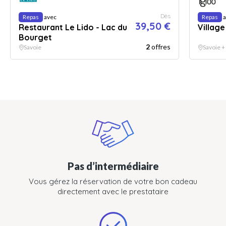
Dès
Repas
avec
Repas
a
39,50 €
Restaurant Le Lido - Lac du
Village
Bourget
2
offres
Savoie
Savoie +
Pas d’intermédiaire
Vous gérez la réservation de votre bon cadeau
directement avec le prestataire