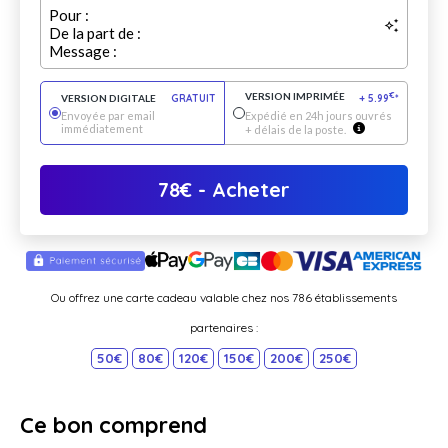
Pour :
De la part de :
Message :
VERSION IMPRIMÉE
€
VERSION DIGITALE
GRATUIT
+
5.99
*
Envoyée par email
Expédié en 24h jours ouvrés
immédiatement
+ délais de la poste.
78
€
- Acheter
Ou offrez une carte cadeau valable chez nos 786 établissements
partenaires :
50€
80€
120€
150€
200€
250€
Ce bon comprend