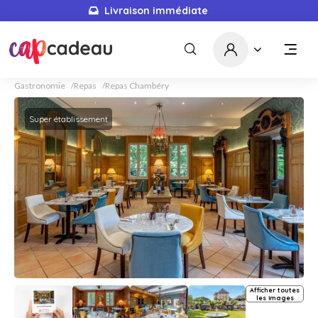
Livraison immédiate
Gastronomie
Repas
Repas Chambéry
Super établissement
Afficher toutes
les images