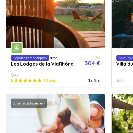
Dès
Séjours romantiques
avec
Séjours 
304 €
Les Lodges de la ViaRhôna
Villa d
Ain
5.0
13 avis
1
offre
Ain
Super établissement