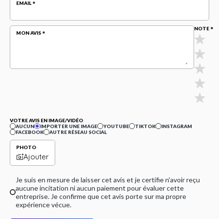
EMAIL
NOTE
MON AVIS
VOTRE AVIS EN IMAGE/VIDÉO
AUCUN
IMPORTER UNE IMAGE
YOUTUBE
TIKTOK
INSTAGRAM
FACEBOOK
AUTRE RÉSEAU SOCIAL
PHOTO
Ajouter
Je suis en mesure de laisser cet avis et je certifie n'avoir reçu
aucune incitation ni aucun paiement pour évaluer cette
entreprise. Je confirme que cet avis porte sur ma propre
expérience vécue.