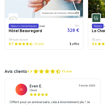
Impression et livraison offertes
Dès
Séjours romantiques
avec
Repas
328 €
Hôtel Beauregard
La Cha
Haute-Savoie
Loire
4.7
19 avis
1
offre
4.6
Avis clients
4.9
13 avis
Even E.
Février 2025
EE
Client
Offert pour un anniversaire, cela à énormément plu ! Je