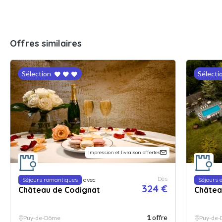
Offres similaires
Sélection
Sélecti
Impression et livraison offertes
Dès
Séjours romantiques
avec
Séjours 
324 €
Château de Codignat
Châtea
1
offre
Puy-de-Dôme
Puy-de