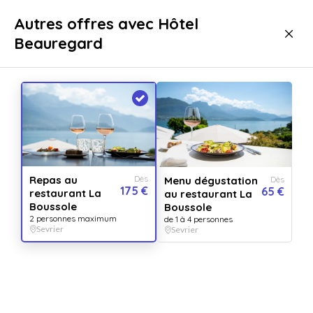
Livraison immédiate
Autres offres avec Hôtel
Beauregard
Gastronomie
Repas
Repas gastronomiques
Repas gastronomiques Sevrier
Super établissement
Repas au
Dès
Menu dégustation
Dès
175 €
65 €
restaurant La
au restaurant La
Boussole
Boussole
2 personnes maximum
de 1 à 4 personnes
Sevrier
Sevrier
Afficher toutes
les images