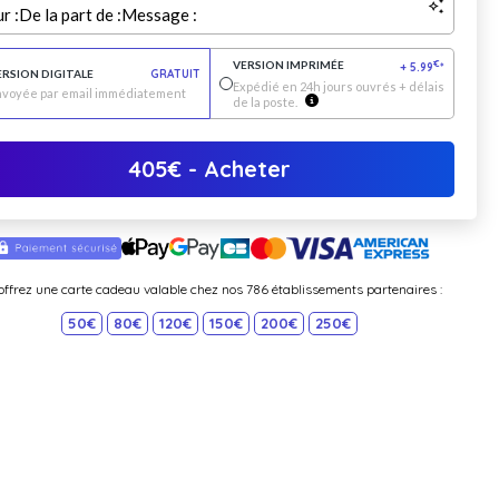
r :
De la part de :
Message :
VERSION IMPRIMÉE
€
+
5.99
*
ERSION DIGITALE
GRATUIT
Expédié en 24h jours ouvrés + délais
nvoyée par email immédiatement
de la poste.
405
€
- Acheter
offrez une carte cadeau valable chez nos 786 établissements partenaires :
50€
80€
120€
150€
200€
250€