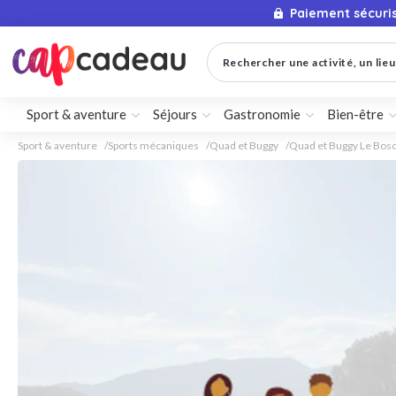
Paiement sécuri
Rechercher une activité, un lieu 
Sport & aventure
Séjours
Gastronomie
Bien-être
Sport & aventure
Sports mécaniques
Quad et Buggy
Quad et Buggy Le Bos