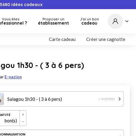
5680
idées cadeaux
Vous êtes
Proposer un
J'ai un bon
ofessionnel ?
établissement
cadeau
Carte cadeau
Créer une cagnotte
gou 1h30 - ( 3 à 6 pers)
par
E-vazion
Salagou 1h30 - ( 3 à 6 pers)
+ 9 OFFRES
NTITÉ
bon(s)
SONNALISATION