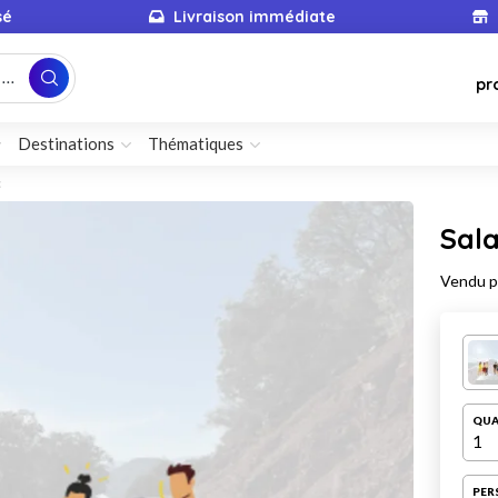
sé
Livraison immédiate
...
pr
Destinations
Thématiques
c
Sala
Vendu 
QUA
1
PER