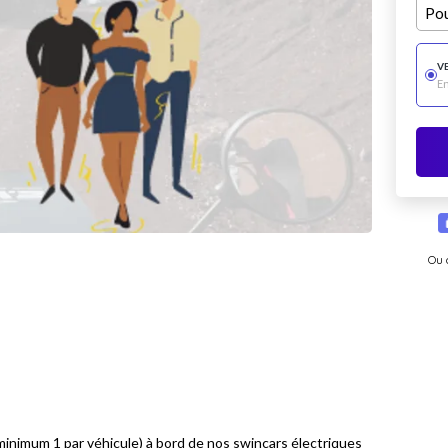
Pou
V
E
Ou 
minimum 1 par véhicule) à bord de nos swincars électriques