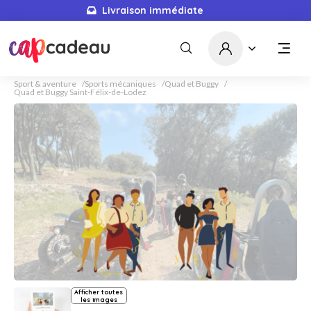
Livraison immédiate
Sport & aventure
Sports mécaniques
Quad et Buggy
Quad et Buggy Saint-Félix-de-Lodez
Afficher toutes
les images