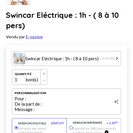
Swincar Eléctrique : 1h - ( 8 à 10
pers)
Vendu par
E-vazion
Swincar Eléctrique : 1h - ( 8 à 10 pers)
+ 9 OFFRES
QUANTITÉ
1
bon(s)
PERSONNALISATION
Pour :
De la part de :
Message :
VERSION IMPRIMÉE
€
VERSION DIGITALE
GRATUIT
+
5.99
*
Envoyée par email
Expédié en 24h jours ouvrés
immédiatement
+ délais de la poste.