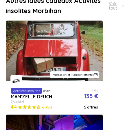
Autres idées cadeaux Activités
Voir
tout
insolites Morbihan
Impression et livraison offertes
Dès
Activités insolites
avec
135 €
MAM'ZELLE DEUCH
Guidel
4.4
6 avis
5
offres