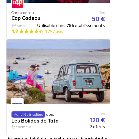
Carte cadeau
Dès
Cap Cadeau
50 €
Utilisable dans
786
établissements
France
4.9
1797 avis
Dès
Activités insolites
avec
120 €
Les Bolides de Tata
7
offres
Ploemeur