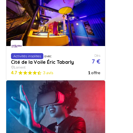
Dès
Activités insolites
avec
7 €
Cité de la Voile Éric Tabarly
Lorient
4.7
3 avis
1
offre