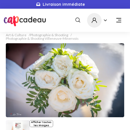
Livraison immédiate
Art & Culture
Photographie & Shooting
Photographie & Shooting Villeneuve-Minervois
Afficher toutes
les images