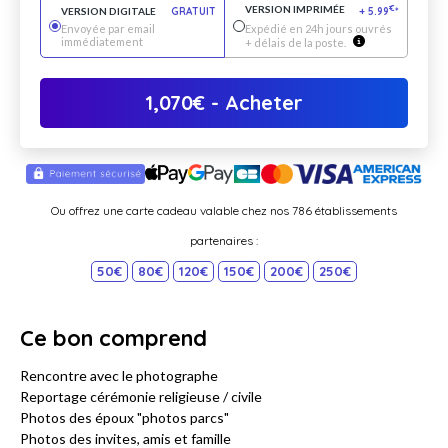
VERSION IMPRIMÉE
€
VERSION DIGITALE
GRATUIT
+
5.99
*
Envoyée par email
Expédié en 24h jours ouvrés
immédiatement
+ délais de la poste.
1,070
€
- Acheter
Ou offrez une carte cadeau valable chez nos 786 établissements
partenaires :
50€
80€
120€
150€
200€
250€
Ce bon comprend
Rencontre avec le photographe
Reportage cérémonie religieuse / civile
Photos des époux "photos parcs"
Photos des invites, amis et famille