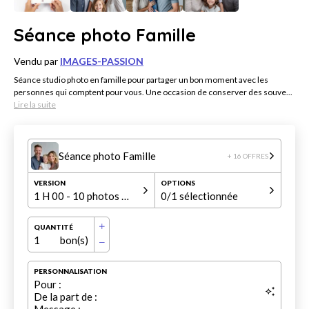
Séance photo Famille
Vendu par
IMAGES-PASSION
Séance studio photo en famille pour partager un bon moment avec les
personnes qui comptent pour vous. Une occasion de conserver des souve...
Lire la suite
Séance photo Famille
+ 16 OFFRES
VERSION
OPTIONS
1 H 00 - 10 photos HD
0
/1 sélectionnée
QUANTITÉ
1
bon(s)
PERSONNALISATION
Pour :
De la part de :