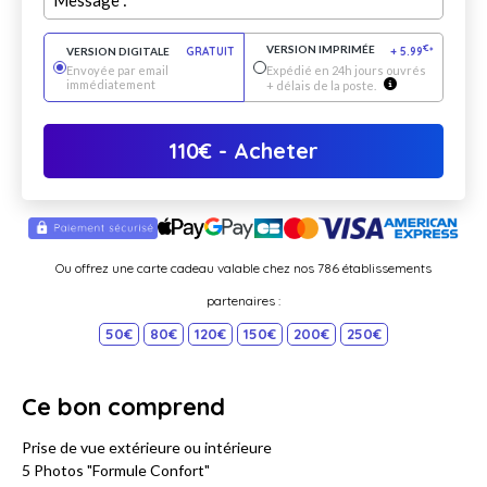
Message :
VERSION IMPRIMÉE
€
VERSION DIGITALE
GRATUIT
+
5.99
*
Envoyée par email
Expédié en 24h jours ouvrés
immédiatement
+ délais de la poste.
110
€
- Acheter
Ou offrez une carte cadeau valable chez nos 786 établissements
partenaires :
50€
80€
120€
150€
200€
250€
Ce bon comprend
Prise de vue extérieure ou intérieure
5 Photos "Formule Confort"