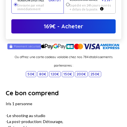
VERSION DIGITALE
GRATUIT
+
5.99
*
Envoyée par email
Expédié en 24h jours ouvrés
immédiatement
+ délais de la poste.
169
€
- Acheter
Ou offrez une carte cadeau valable chez nos 784 établissements
partenaires :
50€
80€
120€
150€
200€
250€
Ce bon comprend
Iris 1 personne
-Le shooting au studio
-La post-production: Détourage,