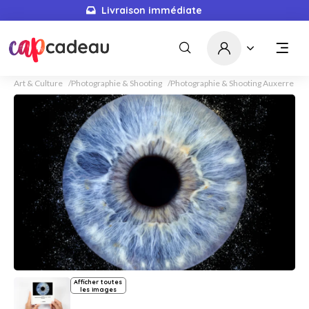
Livraison immédiate
Art & Culture
Photographie & Shooting
Photographie & Shooting Auxerre
Afficher toutes
les images