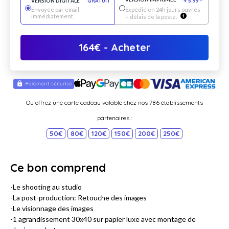
VERSION DIGITALE
GRATUIT
+
5.99
*
Envoyée par email
Expédié en 24h jours ouvrés
immédiatement
+ délais de la poste.
164
€
- Acheter
Ou offrez une carte cadeau valable chez nos 786 établissements
partenaires :
50€
80€
120€
150€
200€
250€
Ce bon comprend
-Le shooting au studio
-La post-production: Retouche des images
-Le visionnage des images
-1 agrandissement 30x40 sur papier luxe avec montage de