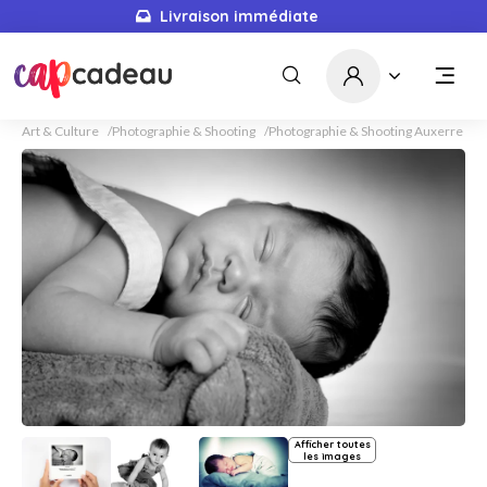
Livraison immédiate
Art & Culture
Photographie & Shooting
Photographie & Shooting Auxerre
Afficher toutes
les images