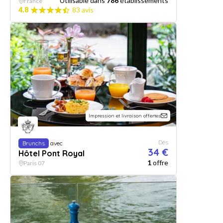
Utilisable dans
786
établissements
France
4.8
83 avis
Impression et livraison offertes
Dès
Brunchs
avec
34 €
Hôtel Pont Royal
1
offre
Paris 07