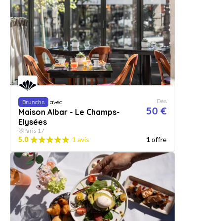
Dès
Brunchs
avec
50 €
Maison Albar - Le Champs-
Elysées
Paris 17
5.0
1 avis
1
offre