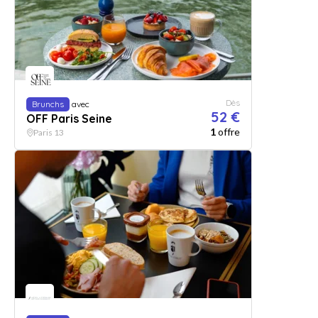
Dès
Brunchs
avec
52 €
OFF Paris Seine
1
offre
Paris 13