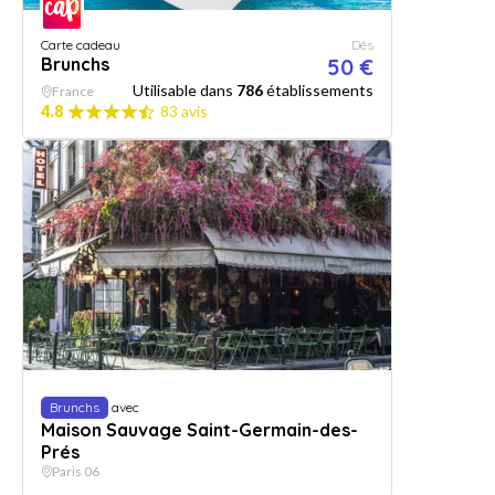
Carte cadeau
Dès
Brunchs
50 €
Utilisable dans
786
établissements
France
4.8
83 avis
Brunchs
avec
Maison Sauvage Saint-Germain-des-
Prés
Paris 06