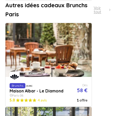
Autres idées cadeaux Brunchs
Voir
tout
Paris
Dès
Brunchs
avec
58 €
Maison Albar - Le Diamond
Paris 08
5.0
4 avis
1
offre