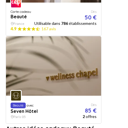
Carte cadeau
Dès
Beauté
50 €
Utilisable dans
786
établissements
France
4.9
167 avis
Dès
Beauté
avec
85 €
Seven Hôtel
2
offres
Paris 05