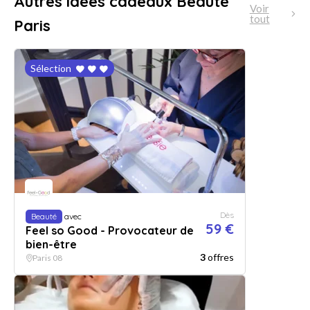
Autres idées cadeaux Beauté
Voir
tout
Paris
Sélection
Dès
Beauté
avec
59 €
Feel so Good - Provocateur de
bien-être
3
offres
Paris 08