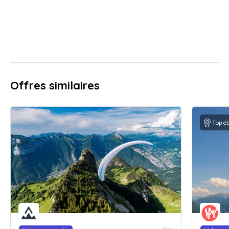
Offres similaires
Top é