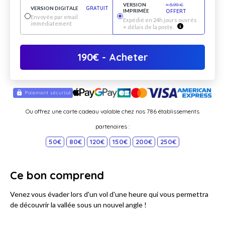
VERSION
+
5.99
€
VERSION DIGITALE
GRATUIT
IMPRIMÉE
OFFERT
Envoyée par email
Expédié en 24h jours ouvrés
immédiatement
+ délais de la poste.
190
€
- Acheter
Ou offrez une carte cadeau valable chez nos 786 établissements
partenaires :
50€
80€
120€
150€
200€
250€
Ce bon comprend
Venez vous évader lors d'un vol d'une heure qui vous permettra
de découvrir la vallée sous un nouvel angle !