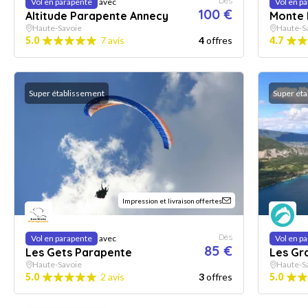
Dès
Vol en parapente
avec
Vol en p
100 €
Altitude Parapente Annecy
Monte 
Haute-Savoie
Haute-Sa
5.0
7 avis
4
offres
4.7
Super établissement
Super ét
Impression et livraison offertes
Dès
Vol en parapente
avec
Vol en p
85 €
Les Gets Parapente
Les Gr
Haute-Savoie
Haute-S
5.0
2 avis
3
offres
5.0