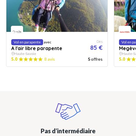
Dès
Vol en parapente
avec
Vol en p
85 €
A l'air libre parapente
Megèv
Haute-Savoie
Haute-S
5.0
8 avis
5
offres
5.0
Pas d’intermédiaire