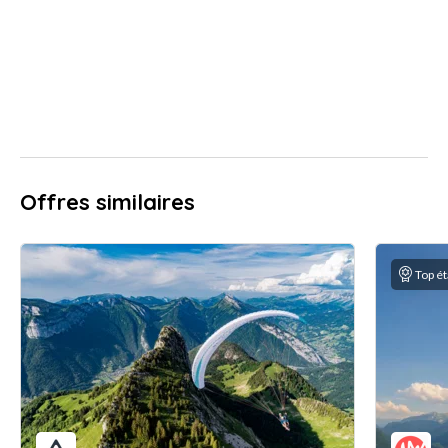
Offres similaires
Top é