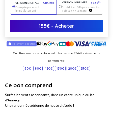
VERSION IMPRIMÉE
€
VERSION DIGITALE
GRATUIT
+
5.99
*
Envoyée par email
Expédié en 24h jours ouvrés
immédiatement
+ délais de la poste.
155
€
- Acheter
Ou offrez une carte cadeau valable chez nos 784 établissements
partenaires :
50€
80€
120€
150€
200€
250€
Ce bon comprend
Surfez les vents ascendants, dans un cadre unique du lac
d'Annecy.
Une randonnée aérienne de haute altitude !