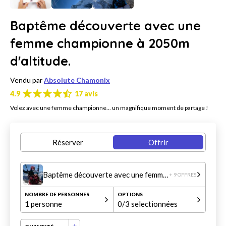
Baptême découverte avec une
femme championne à 2050m
d'altitude.
Vendu par
Absolute Chamonix
4.9
17 avis
Volez avec une femme championne... un magnifique moment de partage !
Réserver
Offrir
Baptême découverte avec une femme championne à 2050m d'altitude.
+ 9 OFFRES
NOMBRE DE PERSONNES
OPTIONS
1 personne
0
/3 selectionnées