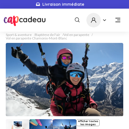
Livraison immédiate
Sport & aventure
Baptême de l'air
Vol en parapente
Vol en parapente Chamonix-Mont-Blanc
Afficher toutes
les images