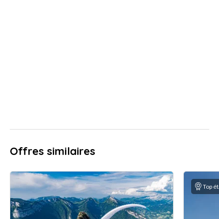
Offres similaires
Top é