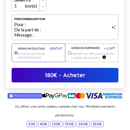
QUANTITÉ
1
bon(s)
PERSONNALISATION
Pour :
De la part de :
Message :
VERSION IMPRIMÉE
€
VERSION DIGITALE
GRATUIT
+
5.99
*
Envoyée par email
Expédié en 24h jours ouvrés
immédiatement
+ délais de la poste.
180
€
- Acheter
Ou offrez une carte cadeau valable chez nos 784 établissements
partenaires :
50€
80€
120€
150€
200€
250€