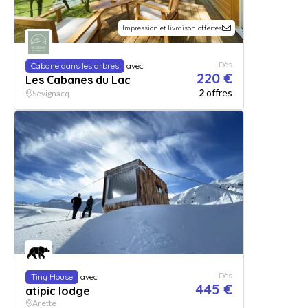
Impression et livraison offertes
Dès
Cabane dans les arbres
avec
220 €
Les Cabanes du Lac
2
offres
Sévignacq
Dès
Tiny House
avec
445 €
atipic lodge
Arette