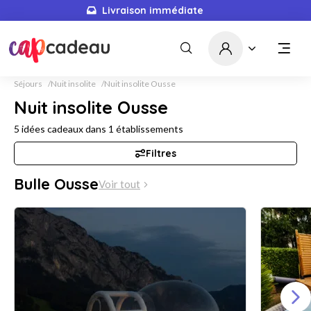
Livraison immédiate
Séjours
Nuit insolite
Nuit insolite Ousse
Nuit insolite Ousse
5
idées cadeaux dans
1
établissements
Filtres
Bulle Ousse
Voir tout