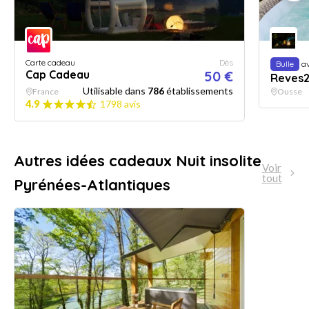
Carte cadeau
Dès
Bulle
av
Cap Cadeau
50 €
Reves2
Utilisable dans
786
établissements
France
Ousse
4.9
1798 avis
Autres idées cadeaux Nuit insolite
Voir
tout
Pyrénées-Atlantiques