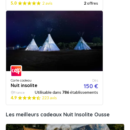
5.0
2 avis
2
offres
Carte cadeau
Dès
Nuit insolite
150 €
Utilisable dans
786
établissements
France
4.9
223 avis
Les meilleurs cadeaux Nuit Insolite Ousse