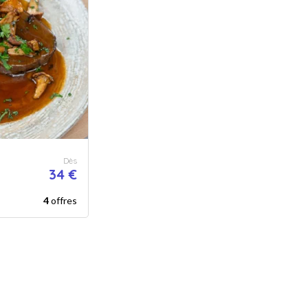
Dès
34 €
4
offres