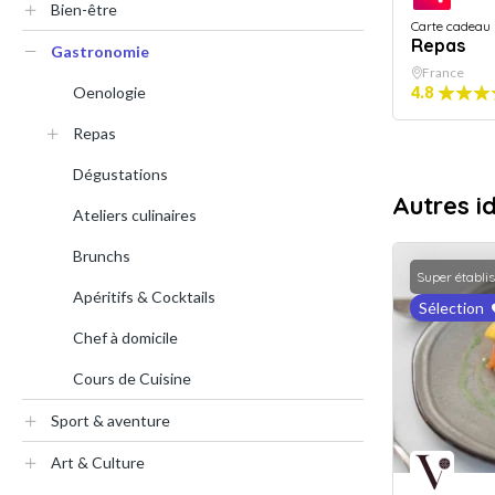
Bien-être
Carte cadeau
Repas
Gastronomie
France
Oenologie
4.8
Repas
Dégustations
Autres i
Ateliers culinaires
Brunchs
Super établi
Apéritifs & Cocktails
Sélection
Chef à domicile
Cours de Cuisine
Sport & aventure
Art & Culture