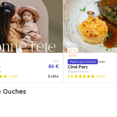
Dès
c
Repas gourmands
avec
86 €
c
Côté Parc
ne
Saint-Étienne
2 avis
1
offre
5.0
2 avis
e Ouches