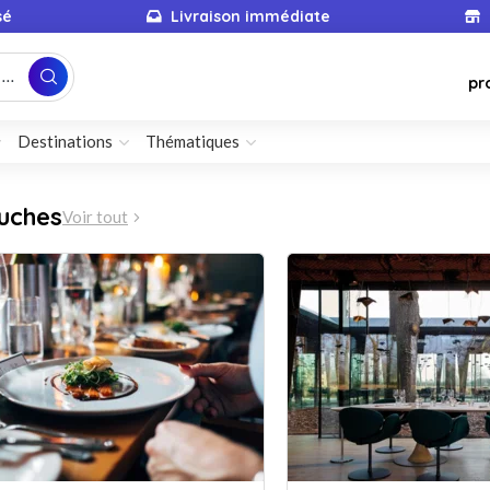
sé
Livraison immédiate
...
pr
Destinations
Thématiques
uches
Voir tout