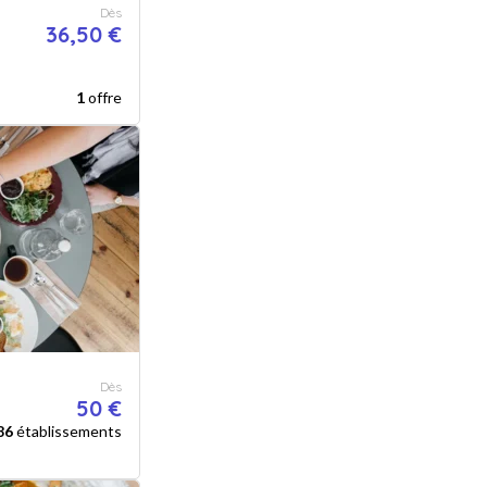
Dès
36,50 €
1
offre
Dès
50 €
86
établissements