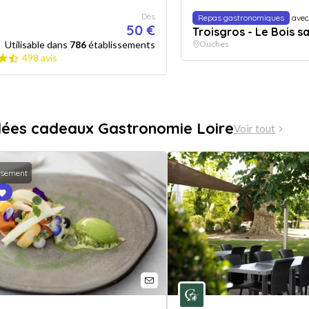
Dès
Repas gastronomiques
avec
50 €
Troisgros - Le Bois sa
Utilisable dans
786
établissements
Ouches
498 avis
dées cadeaux Gastronomie Loire
Voir tout
ssement