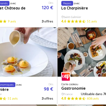
Dès
mands
avec
Repas
avec
120 €
et Château de
La Charpinière
Saint-Galmier
9 avis
3
offres
4.6
51 avis
Dès
Carte cadeau
ronomiques
avec
98 €
Gastronomie
nière
Utilisable dans
7
er
France
51 avis
3
offres
4.8
606 avis