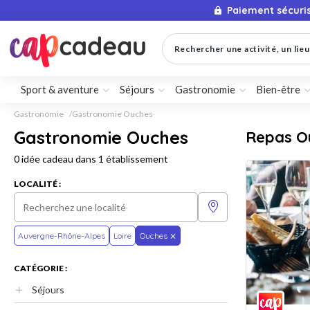
Paiement sécuri
Rechercher une activité, un lieu 
Sport & aventure
Séjours
Gastronomie
Bien-être
Gastronomie
Gastronomie Ouches
Gastronomie Ouches
Repas O
0 idée cadeau dans 1 établissement
LOCALITÉ :
Auvergne-Rhône-Alpes
Loire
Ouches
CATÉGORIE :
Séjours