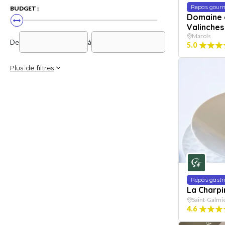
Repas gour
BUDGET :
Domaine 
Valinches
Marols
De
à
5.0
Plus de filtres
Repas gast
La Charpi
Saint-Galmi
4.6